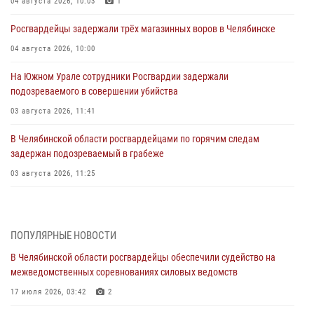
04 августа 2026, 10:03
1
Росгвардейцы задержали трёх магазинных воров в Челябинске
04 августа 2026, 10:00
На Южном Урале сотрудники Росгвардии задержали
подозреваемого в совершении убийства
03 августа 2026, 11:41
В Челябинской области росгвардейцами по горячим следам
задержан подозреваемый в грабеже
03 августа 2026, 11:25
Росгвардейцы обеспечили безопасность празднования Дня ВДВ на
Южном Урале
ПОПУЛЯРНЫЕ НОВОСТИ
03 августа 2026, 09:22
1
В Челябинской области росгвардейцы обеспечили судейство на
Авиация Росгвардии совершила более 250 санитарных вылетов в
межведомственных соревнованиях силовых ведомств
Донецкой Народной Республике
17 июля 2026, 03:42
2
31 июля 2026, 11:33