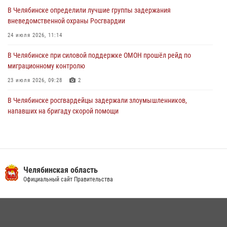
В Челябинске определили лучшие группы задержания
вневедомственной охраны Росгвардии
24 июля 2026, 11:14
В Челябинске при силовой поддержке ОМОН прошёл рейд по
миграционному контролю
23 июля 2026, 09:28
2
В Челябинске росгвардейцы задержали злоумышленников,
напавших на бригаду скорой помощи
14 июля 2026, 12:16
В Челябинске росгвардейцы обсудили с профессиональным
спортсменом основы здорового образа жизни
Челябинская область
13 июля 2026, 03:02
5
Официальный сайт Правительства
По горячим следам задержали подозреваемого в тяжком
преступлении челябинские росгвардейцы
07 июля 2026, 07:48