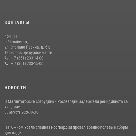
На Южном Урале продолжается акция «Каникулы с Росгвардией»
15 июля 2026, 05:49
4
КОНТАКТЫ
В Челябинской области росгвардейцы приняли участие в
мероприятиях, посвященных Дню семьи, любви и верности
454111
08 июля 2026, 12:05
2
г. Челябинск,
ул. Степана Разина, д. 6 в
Телефоны дежурной части:
+ 7 (351) 233-14-00
+ 7 (351) 233-15-00
НОВОСТИ
В Магнитогорске сотрудники Росгвардии задержали рецидивиста за
хищение...
05 августа 2026, 06:06
На Южном Урале спецназ Росгвардии провел военно-полевые сборы
для каде...