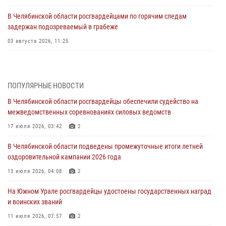
В Челябинской области росгвардейцами по горячим следам
задержан подозреваемый в грабеже
03 августа 2026, 11:25
Росгвардейцы обеспечили безопасность празднования Дня ВДВ на
Южном Урале
ПОПУЛЯРНЫЕ НОВОСТИ
03 августа 2026, 09:22
1
В Челябинской области росгвардейцы обеспечили судейство на
Авиация Росгвардии совершила более 250 санитарных вылетов в
межведомственных соревнованиях силовых ведомств
Донецкой Народной Республике
17 июля 2026, 03:42
2
31 июля 2026, 11:33
В Челябинской области подведены промежуточные итоги летней
Росгвардия обеспечивает безопасность граждан на южном
оздоровительной кампании 2026 года
направлении
13 июля 2026, 04:08
2
31 июля 2026, 11:32
1
На Южном Урале росгвардейцы удостоены государственных наград
В Уральском округе Росгвардии состоялось заседание
и воинских званий
оперативного штаба
11 июля 2026, 07:57
2
30 июля 2026, 10:53