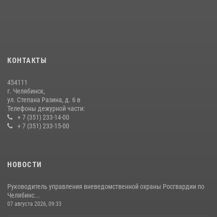
15 июля 2026, 05:49
4
Бойцы спецназа Росгвардии провели экскурсию для подростков из
трудовых отрядов на Южном Урале
28 июля 2026, 10:38
4
КОНТАКТЫ
На Южном Урале росгвардейцы обеспечили безопасность матча
Первенства России по футболу
454111
14 июля 2026, 05:15
г. Челябинск,
ул. Степана Разина, д. 6 в
Телефоны дежурной части:
+ 7 (351) 233-14-00
+ 7 (351) 233-15-00
НОВОСТИ
Руководитель управления вневедомственной охраны Росгвардии по
Челябинс...
07 августа 2026, 09:33