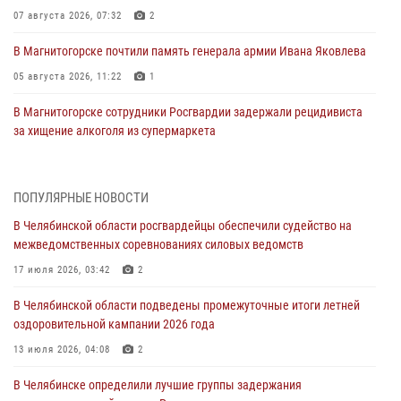
07 августа 2026, 07:32
2
В Магнитогорске почтили память генерала армии Ивана Яковлева
05 августа 2026, 11:22
1
В Магнитогорске сотрудники Росгвардии задержали рецидивиста
за хищение алкоголя из супермаркета
05 августа 2026, 06:06
На Южном Урале спецназ Росгвардии провел военно-полевые
ПОПУЛЯРНЫЕ НОВОСТИ
сборы для кадетов
В Челябинской области росгвардейцы обеспечили судейство на
04 августа 2026, 10:03
1
межведомственных соревнованиях силовых ведомств
Росгвардейцы задержали трёх магазинных воров в Челябинске
17 июля 2026, 03:42
2
04 августа 2026, 10:00
В Челябинской области подведены промежуточные итоги летней
оздоровительной кампании 2026 года
На Южном Урале сотрудники Росгвардии задержали
подозреваемого в совершении убийства
13 июля 2026, 04:08
2
03 августа 2026, 11:41
В Челябинске определили лучшие группы задержания