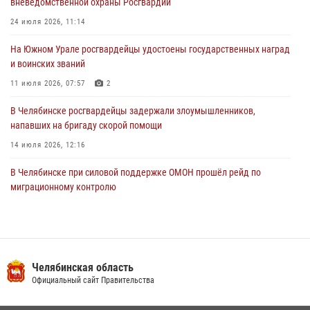
вневедомственной охраны Росгвардии
В Челябинской области росгвардейцами по горячим следам
задержан подозреваемый в грабеже
24 июля 2026, 11:14
03 августа 2026, 11:25
На Южном Урале росгвардейцы удостоены государственных наград
и воинских званий
11 июля 2026, 07:57
2
В Челябинске росгвардейцы задержали злоумышленников,
напавших на бригаду скорой помощи
14 июля 2026, 12:16
В Челябинске при силовой поддержке ОМОН прошёл рейд по
миграционному контролю
23 июля 2026, 09:28
2
В Челябинске росгвардейцы обсудили с профессиональным
спортсменом основы здорового образа жизни
Челябинская область
13 июля 2026, 03:02
5
Официальный сайт Правительства
На Южном Урале продолжается акция «Каникулы с Росгвардией»