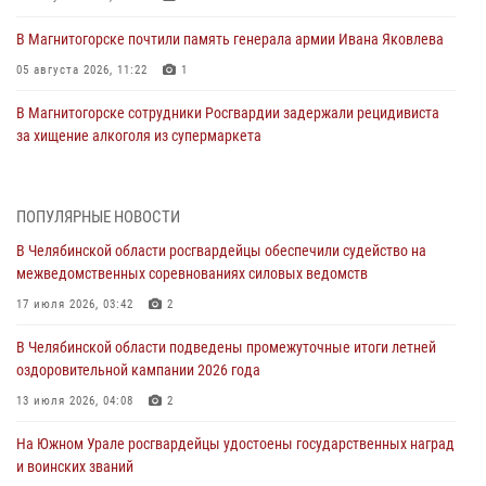
В Магнитогорске почтили память генерала армии Ивана Яковлева
05 августа 2026, 11:22
1
В Магнитогорске сотрудники Росгвардии задержали рецидивиста
за хищение алкоголя из супермаркета
05 августа 2026, 06:06
На Южном Урале спецназ Росгвардии провел военно-полевые
ПОПУЛЯРНЫЕ НОВОСТИ
сборы для кадетов
В Челябинской области росгвардейцы обеспечили судейство на
04 августа 2026, 10:03
1
межведомственных соревнованиях силовых ведомств
Росгвардейцы задержали трёх магазинных воров в Челябинске
17 июля 2026, 03:42
2
04 августа 2026, 10:00
В Челябинской области подведены промежуточные итоги летней
оздоровительной кампании 2026 года
На Южном Урале сотрудники Росгвардии задержали
подозреваемого в совершении убийства
13 июля 2026, 04:08
2
03 августа 2026, 11:41
На Южном Урале росгвардейцы удостоены государственных наград
и воинских званий
В Челябинской области росгвардейцами по горячим следам