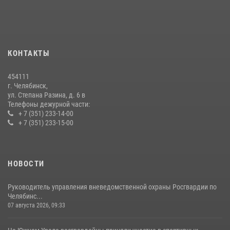
Бойцы спецназа Росгвардии провели экскурсию для подростков из
трудовых отрядов на Южном Урале
28 июля 2026, 10:38
4
КОНТАКТЫ
На Южном Урале росгвардейцы обеспечили безопасность матча
Первенства России по футболу
454111
14 июля 2026, 05:15
г. Челябинск,
ул. Степана Разина, д. 6 в
Телефоны дежурной части:
+ 7 (351) 233-14-00
+ 7 (351) 233-15-00
НОВОСТИ
Руководитель управления вневедомственной охраны Росгвардии по
Челябинс...
07 августа 2026, 09:33