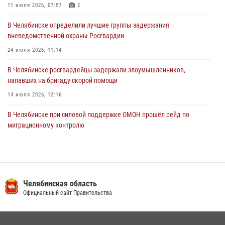
задержан подозреваемый в грабеже
11 июля 2026, 07:57
2
03 августа 2026, 11:25
В Челябинске определили лучшие группы задержания
вневедомственной охраны Росгвардии
24 июля 2026, 11:14
В Челябинске росгвардейцы задержали злоумышленников,
напавших на бригаду скорой помощи
14 июля 2026, 12:16
В Челябинске при силовой поддержке ОМОН прошёл рейд по
миграционному контролю
23 июля 2026, 09:28
2
В Челябинске росгвардейцы обсудили с профессиональным
спортсменом основы здорового образа жизни
Челябинская область
13 июля 2026, 03:02
5
Официальный сайт Правительства
На Южном Урале продолжается акция «Каникулы с Росгвардией»
15 июля 2026, 05:49
4