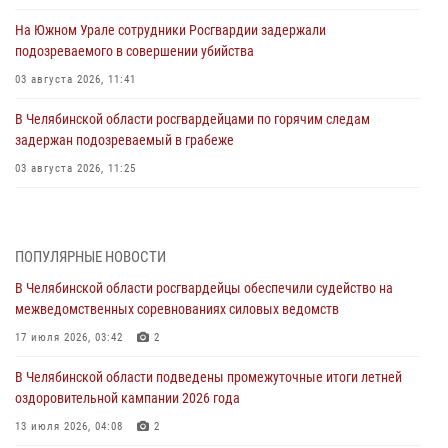
На Южном Урале сотрудники Росгвардии задержали
подозреваемого в совершении убийства
03 августа 2026, 11:41
В Челябинской области росгвардейцами по горячим следам
задержан подозреваемый в грабеже
03 августа 2026, 11:25
Росгвардейцы обеспечили безопасность празднования Дня ВДВ на
Южном Урале
ПОПУЛЯРНЫЕ НОВОСТИ
03 августа 2026, 09:22
1
В Челябинской области росгвардейцы обеспечили судейство на
Авиация Росгвардии совершила более 250 санитарных вылетов в
межведомственных соревнованиях силовых ведомств
Донецкой Народной Республике
17 июля 2026, 03:42
2
31 июля 2026, 11:33
В Челябинской области подведены промежуточные итоги летней
Росгвардия обеспечивает безопасность граждан на южном
оздоровительной кампании 2026 года
направлении
13 июля 2026, 04:08
2
31 июля 2026, 11:32
1