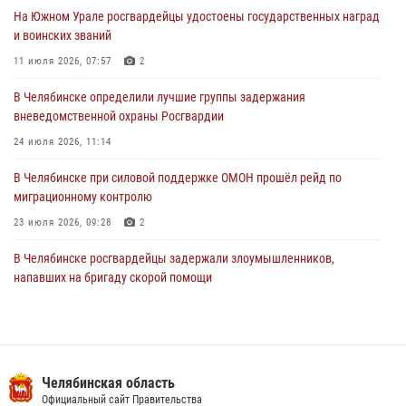
На Южном Урале росгвардейцы удостоены государственных наград
В Уральском округе Росгвардии состоялось заседание
и воинских званий
оперативного штаба
11 июля 2026, 07:57
2
30 июля 2026, 10:53
В Челябинске определили лучшие группы задержания
вневедомственной охраны Росгвардии
24 июля 2026, 11:14
В Челябинске при силовой поддержке ОМОН прошёл рейд по
миграционному контролю
23 июля 2026, 09:28
2
В Челябинске росгвардейцы задержали злоумышленников,
напавших на бригаду скорой помощи
14 июля 2026, 12:16
В Челябинске росгвардейцы обсудили с профессиональным
спортсменом основы здорового образа жизни
Челябинская область
13 июля 2026, 03:02
5
Официальный сайт Правительства