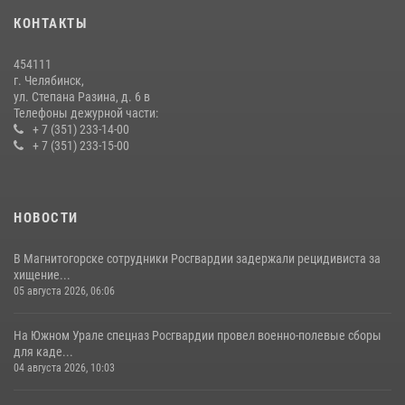
КОНТАКТЫ
В Челябинской области росгвардейцы приняли участие в
мероприятиях, посвященных Дню семьи, любви и верности
454111
08 июля 2026, 12:05
2
г. Челябинск,
ул. Степана Разина, д. 6 в
Телефоны дежурной части:
+ 7 (351) 233-14-00
+ 7 (351) 233-15-00
НОВОСТИ
В Магнитогорске сотрудники Росгвардии задержали рецидивиста за
хищение...
05 августа 2026, 06:06
На Южном Урале спецназ Росгвардии провел военно-полевые сборы
для каде...
04 августа 2026, 10:03