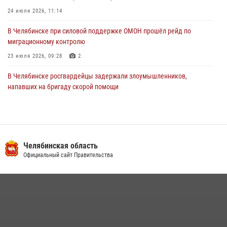
24 июля 2026, 11:14
В Челябинске при силовой поддержке ОМОН прошёл рейд по
миграционному контролю
23 июля 2026, 09:28
2
В Челябинске росгвардейцы задержали злоумышленников,
напавших на бригаду скорой помощи
14 июля 2026, 12:16
В Челябинске росгвардейцы обсудили с профессиональным
спортсменом основы здорового образа жизни
Челябинская область
13 июля 2026, 03:02
5
Официальный сайт Правительства
По горячим следам задержали подозреваемого в тяжком
преступлении челябинские росгвардейцы
07 июля 2026, 07:48
На Южном Урале продолжается акция «Каникулы с Росгвардией»
15 июля 2026, 05:49
4