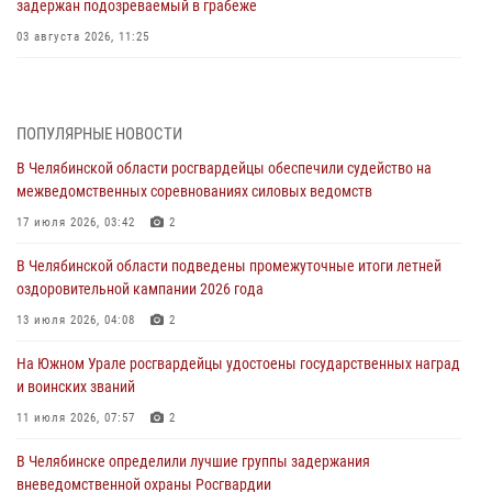
задержан подозреваемый в грабеже
03 августа 2026, 11:25
Росгвардейцы обеспечили безопасность празднования Дня ВДВ на
Южном Урале
ПОПУЛЯРНЫЕ НОВОСТИ
03 августа 2026, 09:22
1
В Челябинской области росгвардейцы обеспечили судейство на
Авиация Росгвардии совершила более 250 санитарных вылетов в
межведомственных соревнованиях силовых ведомств
Донецкой Народной Республике
17 июля 2026, 03:42
2
31 июля 2026, 11:33
В Челябинской области подведены промежуточные итоги летней
Росгвардия обеспечивает безопасность граждан на южном
оздоровительной кампании 2026 года
направлении
13 июля 2026, 04:08
2
31 июля 2026, 11:32
1
На Южном Урале росгвардейцы удостоены государственных наград
В Уральском округе Росгвардии состоялось заседание
и воинских званий
оперативного штаба
11 июля 2026, 07:57
2
30 июля 2026, 10:53
В Челябинске определили лучшие группы задержания
вневедомственной охраны Росгвардии