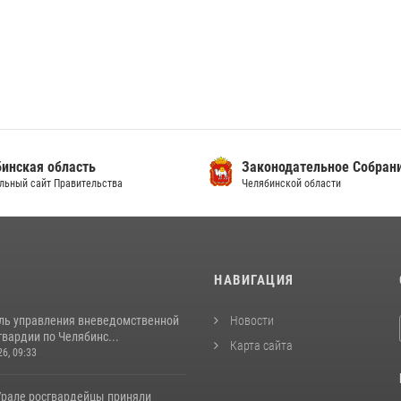
инская область
Законодательное Собран
льный сайт Правительства
Челябинской области
И
НАВИГАЦИЯ
ль управления вневедомственной
Новости
вардии по Челябинс...
Карта сайта
26, 09:33
рале росгвардейцы приняли