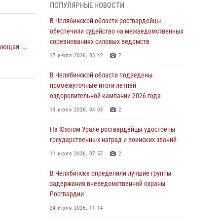
05 августа 2026, 11:22
1
ПОПУЛЯРНЫЕ НОВОСТИ
В Магнитогорске сотрудники Росгвардии
В Челябинской области росгвардейцы
задержали рецидивиста за хищение алкоголя
обеспечили судейство на межведомственных
из супермаркета
соревнованиях силовых ведомств
ующая →
05 августа 2026, 06:06
17 июля 2026, 03:42
2
На Южном Урале спецназ Росгвардии провел
В Челябинской области подведены
военно-полевые сборы для кадетов
промежуточные итоги летней
оздоровительной кампании 2026 года
04 августа 2026, 10:03
1
13 июля 2026, 04:08
2
Росгвардейцы задержали трёх магазинных
воров в Челябинске
На Южном Урале росгвардейцы удостоены
государственных наград и воинских званий
04 августа 2026, 10:00
11 июля 2026, 07:57
2
На Южном Урале сотрудники Росгвардии
задержали подозреваемого в совершении
В Челябинске определили лучшие группы
убийства
задержания вневедомственной охраны
Росгвардии
03 августа 2026, 11:41
24 июля 2026, 11:14
В Челябинской области росгвардейцами по