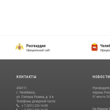
Росгвардия
Челяб
Официальный сайт
Официа
КОНТАКТЫ
НОВОСТ
454111
Руководите
г. Челябинск,
охраны Росг
ул. Степана Разина, д. 6 в
07 августа 20
Телефоны дежурной части:
+ 7 (351) 233-14-00
На Южном У