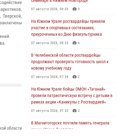
семинаре в Нижнем Новгороде
содействие
аркотиков,
07 августа 2026, 09:33
3
 Тверской,
На Южном Урале росгвардейцы приняли
и заключены
участие в спортивных состязаниях,
приуроченных ко Дню физкультурника
ений.
ва.
07 августа 2026, 09:25
6
В Челябинской области росгвардейцы
продолжают проверять готовность школ к
новому учебному году
07 августа 2026, 07:34
2
На Южном Урале бойцы ОМОН «Таганай»
провели патриотическую встречу с детьми в
рамках акции «Каникулы с Росгвардией»
07 августа 2026, 07:32
2
В Магнитогорске почтили память генерала
кой области
армии Ивана Яковлева