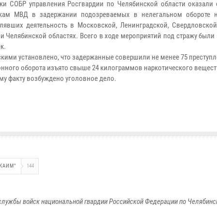
ки СОБР управления Росгвардии по Челябинской области оказали 
икам МВД в задержании подозреваемых в нелегальном обороте н
лявших деятельность в Московской, Ленинградской, Свердловской,
 и Челябинской областях. Всего в ходе мероприятий под стражу был
к.
кими установлено, что задержанные совершили не менее 75 преступл
онного оборота изъято свыше 24 килограммов наркотического вещест
му факту возбуждено уголовное дело.
РКАИМ"
144
службы войск национальной гвардии Российской Федерации по Челябинс