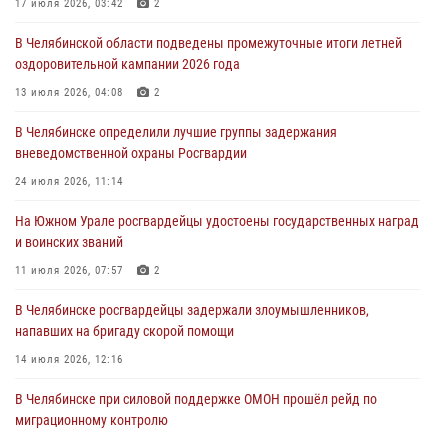
Росгвардейцы задержали трёх магазинных воров в Челябинске
17 июля 2026, 03:42
2
04 августа 2026, 10:00
В Челябинской области подведены промежуточные итоги летней
оздоровительной кампании 2026 года
На Южном Урале сотрудники Росгвардии задержали
подозреваемого в совершении убийства
13 июля 2026, 04:08
2
03 августа 2026, 11:41
В Челябинске определили лучшие группы задержания
вневедомственной охраны Росгвардии
В Челябинской области росгвардейцами по горячим следам
задержан подозреваемый в грабеже
24 июля 2026, 11:14
03 августа 2026, 11:25
На Южном Урале росгвардейцы удостоены государственных наград
и воинских званий
11 июля 2026, 07:57
2
В Челябинске росгвардейцы задержали злоумышленников,
напавших на бригаду скорой помощи
14 июля 2026, 12:16
В Челябинске при силовой поддержке ОМОН прошёл рейд по
миграционному контролю