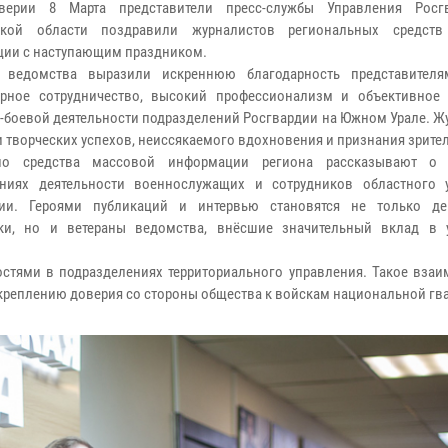
верии 8 Марта представители пресс-службы Управления Росг
ской области поздравили журналистов региональных средств
ии с наступающим праздником.
 ведомства выразили искреннюю благодарность представител
орное сотрудничество, высокий профессионализм и объективное
-боевой деятельности подразделений Росгвардии на Южном Урале. Ж
 творческих успехов, неиссякаемого вдохновения и признания зрите
но средства массовой информации региона рассказывают о 
ениях деятельности военнослужащих и сотрудников областного 
дии. Героями публикаций и интервью становятся не только д
ики, но и ветераны ведомства, внёсшие значительный вклад в 
тями в подразделениях территориального управления. Такое взаи
креплению доверия со стороны общества к войскам национальной гв