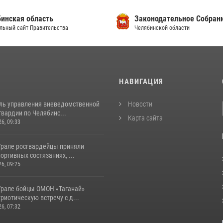
инская область
Законодательное Собран
льный сайт Правительства
Челябинской области
И
НАВИГАЦИЯ
ль управления вневедомственной
Новости
вардии по Челябинс...
Карта сайта
26, 09:33
рале росгвардейцы приняли
портивных состязаниях, ...
26, 09:25
рале бойцы ОМОН «Таганай»
риотическую встречу с д...
26, 07:32