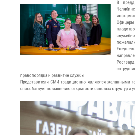
В предд
Челябин
информац
Офицеры
плодотв
служебно
пожелали
Ежеднев
направл
Росгвар
сотрудн
правопорядка и развитие службы.
Представители СМИ традиционно являются желанными гос
способствует повышению открытости силовых структур и у