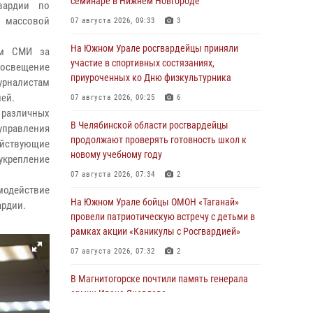
семинаре в Нижнем Новгороде
вардии по
 массовой
07 августа 2026, 09:33
3
На Южном Урале росгвардейцы приняли
ям СМИ за
участие в спортивных состязаниях,
 освещение
приуроченных ко Дню физкультурника
урналистам
лей.
07 августа 2026, 09:25
6
различных
В Челябинской области росгвардейцы
управления
продолжают проверять готовность школ к
ействующие
новому учебному году
укрепление
07 августа 2026, 07:34
2
модействие
На Южном Урале бойцы ОМОН «Таганай»
ардии.
провели патриотическую встречу с детьми в
рамках акции «Каникулы с Росгвардией»
07 августа 2026, 07:32
2
В Магнитогорске почтили память генерала
армии Ивана Яковлева