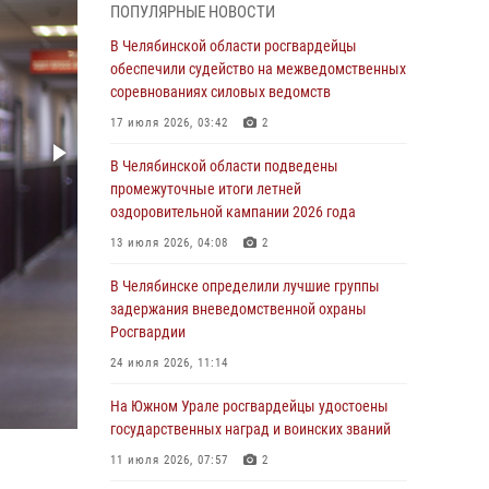
05 августа 2026, 11:22
1
ПОПУЛЯРНЫЕ НОВОСТИ
В Магнитогорске сотрудники Росгвардии
В Челябинской области росгвардейцы
задержали рецидивиста за хищение алкоголя
обеспечили судейство на межведомственных
из супермаркета
соревнованиях силовых ведомств
05 августа 2026, 06:06
17 июля 2026, 03:42
2
На Южном Урале спецназ Росгвардии провел
В Челябинской области подведены
военно-полевые сборы для кадетов
промежуточные итоги летней
оздоровительной кампании 2026 года
04 августа 2026, 10:03
1
13 июля 2026, 04:08
2
Росгвардейцы задержали трёх магазинных
воров в Челябинске
В Челябинске определили лучшие группы
задержания вневедомственной охраны
04 августа 2026, 10:00
Росгвардии
На Южном Урале сотрудники Росгвардии
24 июля 2026, 11:14
задержали подозреваемого в совершении
убийства
На Южном Урале росгвардейцы удостоены
государственных наград и воинских званий
03 августа 2026, 11:41
11 июля 2026, 07:57
2
В Челябинской области росгвардейцами по