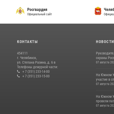
Росгвардия
Челяб
Официальный сайт
Официа
КОНТАКТЫ
НОВОСТ
454111
Руководите
г. Челябинск,
охраны Росг
ул. Степана Разина, д. 6 в
07 августа 20
Телефоны дежурной части:
+ 7 (351) 233-14-00
На Южном У
+ 7 (351) 233-15-00
участие в с
07 августа 20
На Южном У
провели пат
07 августа 20