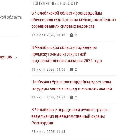
ПОПУЛЯРНЫЕ НОВОСТИ
грабеже
В Челябинской области росгвардейцы
03 августа 2026, 11:25
кой области
обеспечили судейство на межведомственных
соревнованиях силовых ведомств
Росгвардейцы обеспечили безопасность
празднования Дня ВДВ на Южном Урале
17 июля 2026, 03:42
2
03 августа 2026, 09:22
1
В Челябинской области подведены
промежуточные итоги летней
Авиация Росгвардии совершила более 250
ующая →
оздоровительной кампании 2026 года
санитарных вылетов в Донецкой Народной
Республике
13 июля 2026, 04:08
2
31 июля 2026, 11:33
На Южном Урале росгвардейцы удостоены
государственных наград и воинских званий
Росгвардия обеспечивает безопасность
граждан на южном направлении
11 июля 2026, 07:57
2
31 июля 2026, 11:32
1
В Челябинске определили лучшие группы
задержания вневедомственной охраны
В Уральском округе Росгвардии состоялось
Росгвардии
заседание оперативного штаба
24 июля 2026, 11:14
30 июля 2026, 10:53