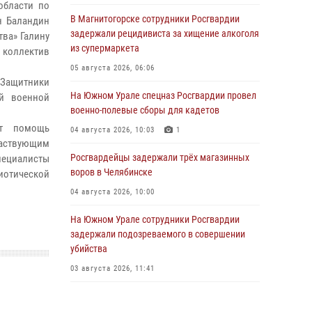
области по
В Магнитогорске сотрудники Росгвардии
н Баландин
задержали рецидивиста за хищение алкоголя
тва» Галину
из супермаркета
 коллектив
05 августа 2026, 06:06
«Защитники
На Южном Урале спецназ Росгвардии провел
ой военной
военно-полевые сборы для кадетов
ет помощь
04 августа 2026, 10:03
1
частвующим
Росгвардейцы задержали трёх магазинных
пециалисты
воров в Челябинске
иотической
04 августа 2026, 10:00
На Южном Урале сотрудники Росгвардии
задержали подозреваемого в совершении
убийства
03 августа 2026, 11:41
В Челябинской области росгвардейцами по
горячим следам задержан подозреваемый в