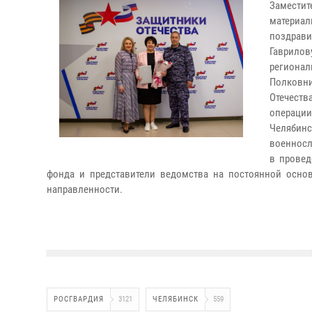
Заместит
материал
поздрави
Гаврилов
регионал
Полковн
Отечест
операции
Челябин
военносл
в провед
фонда и представители ведомства на постоянной осно
направленности.
РОСГВАРДИЯ
3121
ЧЕЛЯБИНСК
559