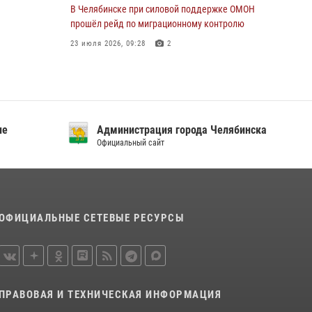
В Челябинске при силовой поддержке ОМОН
прошёл рейд по миграционному контролю
23 июля 2026, 09:28
2
В Челябинске росгвардейцы задержали
злоумышленников, напавших на бригаду
скорой помощи
14 июля 2026, 12:16
ие
Администрация города Челябинска
Официальный сайт
В Челябинске росгвардейцы обсудили с
профессиональным спортсменом основы
здорового образа жизни
13 июля 2026, 03:02
5
ОФИЦИАЛЬНЫЕ СЕТЕВЫЕ РЕСУРСЫ
По горячим следам задержали
подозреваемого в тяжком преступлении
челябинские росгвардейцы
07 июля 2026, 07:48
ПРАВОВАЯ И ТЕХНИЧЕСКАЯ ИНФОРМАЦИЯ
На Южном Урале продолжается акция