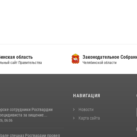
инская область
Законодательное Собран
льный сайт Правительства
Челябинской области
И
НАВИГАЦИЯ
орске сотрудники Росгвардии
Новости
рецидивиста за хищение...
Карта сайта
26, 06:06
рале спецназ Росгвардии провел