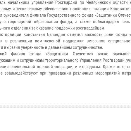
ель начальника управления Росгвардии по Челябинской области 
ьному и техническому обеспечению полковник полиции Константи
л руководителя филиала Государственного фонда «Защитники Отечес
у с годовщиной образования фонда, а также поблагодарил весь
ьного отделения за оказание поддержки росгвардейцам.
ик полиции Константин Баландин отметил важность роли фонда 
ва» в реализации комплексной поддержки ветеранов специальн
 и выразил уверенность в дальнейшем сотрудничестве.
ский филиал фонда «Защитники Отечества» также оказыва
ужащим и сотрудникам территориального Управления Росгвардии, у
ении специальной военной операции, и их родным. Кроме того, с
ве взаимодействуют при проведении различных мероприятий патр