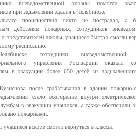
дники вневедомственной охраны помогли эваку
иков при задымлении здания в Челябинске
ультате происшествия никто не пострадал, а бл
ным действиям пожарных, сотрудников вневедом
 и представителей школы, учащиеся быстро смогли вер
вному расписанию.
лябинске сотрудники вневедомственной 
ториального управления Росгвардии оказали сод
елям в эвакуации более 650 детей из задымленног
Кузнецова после срабатывания в здании пожарно-
задымления стало возгорание внутри электрическо
лужбам в эвакуации учащихся, а также обеспечили о
ировано пожарными.
, учащиеся вскоре смогли вернуться в классы.