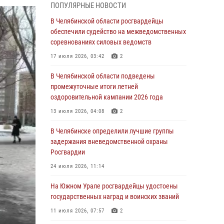
05 августа 2026, 11:22
1
ПОПУЛЯРНЫЕ НОВОСТИ
В Магнитогорске сотрудники Росгвардии
В Челябинской области росгвардейцы
задержали рецидивиста за хищение алкоголя
обеспечили судейство на межведомственных
из супермаркета
соревнованиях силовых ведомств
05 августа 2026, 06:06
17 июля 2026, 03:42
2
На Южном Урале спецназ Росгвардии провел
В Челябинской области подведены
военно-полевые сборы для кадетов
промежуточные итоги летней
оздоровительной кампании 2026 года
04 августа 2026, 10:03
1
13 июля 2026, 04:08
2
Росгвардейцы задержали трёх магазинных
воров в Челябинске
В Челябинске определили лучшие группы
задержания вневедомственной охраны
04 августа 2026, 10:00
Росгвардии
На Южном Урале сотрудники Росгвардии
24 июля 2026, 11:14
задержали подозреваемого в совершении
убийства
На Южном Урале росгвардейцы удостоены
государственных наград и воинских званий
03 августа 2026, 11:41
11 июля 2026, 07:57
2
В Челябинской области росгвардейцами по