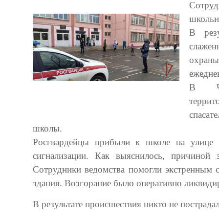
Сотру
школьн
В рез
слажен
охраны
ежедне
В Че
терри
спасат
школы.
Росгвардейцы прибыли к школе на улице 
сигнализации. Как выяснилось, причиной 
Сотрудники ведомства помогли экстренным с
здания. Возгорание было оперативно ликвид
В результате происшествия никто не пострадал