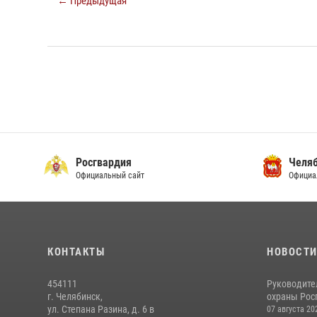
← Предыдущая
Росгвардия
Челяб
Официальный сайт
Официа
КОНТАКТЫ
НОВОСТ
454111
Руководите
г. Челябинск,
охраны Росг
ул. Степана Разина, д. 6 в
07 августа 20