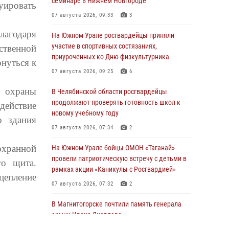
семинаре в Нижнем Новгороде
ировать
07 августа 2026, 09:33
3
агодаря
На Южном Урале росгвардейцы приняли
участие в спортивных состязаниях,
ственной
приуроченных ко Дню физкультурника
нуться к
07 августа 2026, 09:25
6
охраны
В Челябинской области росгвардейцы
продолжают проверять готовность школ к
ействие
новому учебному году
о здания
07 августа 2026, 07:34
2
охранной
На Южном Урале бойцы ОМОН «Таганай»
провели патриотическую встречу с детьми в
го щита.
рамках акции «Каникулы с Росгвардией»
цепление
07 августа 2026, 07:32
2
В Магнитогорске почтили память генерала
армии Ивана Яковлева