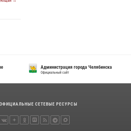
ующая →
«Каникулы с Росгвардией»
15 июля 2026, 05:49
4
Бойцы спецназа Росгвардии провели
экскурсию для подростков из трудовых
отрядов на Южном Урале
28 июля 2026, 10:38
4
ие
Администрация города Челябинска
Официальный сайт
ОФИЦИАЛЬНЫЕ СЕТЕВЫЕ РЕСУРСЫ