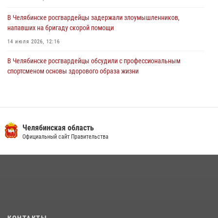
В Челябинске росгвардейцы задержали злоумышленников,
напавших на бригаду скорой помощи
14 июля 2026, 12:16
В Челябинске росгвардейцы обсудили с профессиональным
спортсменом основы здорового образа жизни
13 июля 2026, 03:02
5
В Челябинске при силовой поддержке ОМОН прошёл рейд по
миграционному контролю
Челябинская область
23 июля 2026, 09:28
2
Официальный сайт Правительства
На Южном Урале продолжается акция «Каникулы с Росгвардией»
15 июля 2026, 05:49
4
Бойцы спецназа Росгвардии провели экскурсию для подростков из
трудовых отрядов на Южном Урале
28 июля 2026, 10:38
4