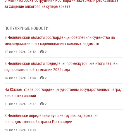
В Магнитогорске сотрудники Росгвардии задержали рецидивиста
за хищение алкоголя из супермаркета
05 августа 2026, 06:06
На Южном Урале спецназ Росгвардии провел военно-полевые
ПОПУЛЯРНЫЕ НОВОСТИ
сборы для кадетов
В Челябинской области росгвардейцы обеспечили судейство на
04 августа 2026, 10:03
1
межведомственных соревнованиях силовых ведомств
Росгвардейцы задержали трёх магазинных воров в Челябинске
17 июля 2026, 03:42
2
04 августа 2026, 10:00
В Челябинской области подведены промежуточные итоги летней
оздоровительной кампании 2026 года
На Южном Урале сотрудники Росгвардии задержали
подозреваемого в совершении убийства
13 июля 2026, 04:08
2
03 августа 2026, 11:41
На Южном Урале росгвардейцы удостоены государственных наград
и воинских званий
В Челябинской области росгвардейцами по горячим следам
задержан подозреваемый в грабеже
11 июля 2026, 07:57
2
03 августа 2026, 11:25
В Челябинске определили лучшие группы задержания
вневедомственной охраны Росгвардии
24 июля 2026, 11:14