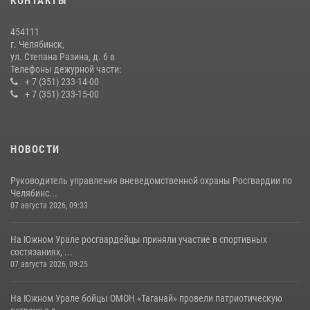
КОНТАКТЫ
На Южном Урале росгвардейцы обеспечили безопасность матча
Первенства России по футболу
454111
14 июля 2026, 05:15
г. Челябинск,
ул. Степана Разина, д. 6 в
Телефоны дежурной части:
+ 7 (351) 233-14-00
+ 7 (351) 233-15-00
НОВОСТИ
Руководитель управления вневедомственной охраны Росгвардии по
Челябинс...
07 августа 2026, 09:33
На Южном Урале росгвардейцы приняли участие в спортивных
состязаниях, ...
07 августа 2026, 09:25
На Южном Урале бойцы ОМОН «Таганай» провели патриотическую