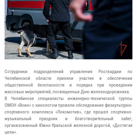
Сотрудники подразделений управления Росгвардии по
Челябинской области приняли участие в обеспечении
общественной безопасности и порядка при проведении
массовых мероприятий, посвященных Дню железнодорожника.
В Челябинске специалисты инженерно-технической группы
ОМОН «Воин» с кинологом провели обследование физкультурно-
спортивного комплекса «Локомотив», где прошел спортивно-
музыкальный праздник и благотворительный забег,
организованный Южно-Уральской железной дорогой, «Достигая
цели».