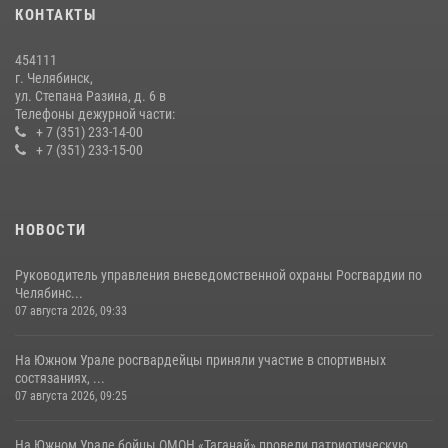
КОНТАКТЫ
Бойцы спецназа Росгвардии провели экскурсию для подростков из
трудовых отрядов на Южном Урале
454111
28 июля 2026, 10:38
4
г. Челябинск,
ул. Степана Разина, д. 6 в
Телефоны дежурной части:
+ 7 (351) 233-14-00
+ 7 (351) 233-15-00
НОВОСТИ
Руководитель управления вневедомственной охраны Росгвардии по
Челябинс...
07 августа 2026, 09:33
На Южном Урале росгвардейцы приняли участие в спортивных
состязаниях, ...
07 августа 2026, 09:25
На Южном Урале бойцы ОМОН «Таганай» провели патриотическую