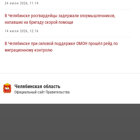
24 июля 2026, 11:14
В Челябинске росгвардейцы задержали злоумышленников,
напавших на бригаду скорой помощи
14 июля 2026, 12:16
В Челябинске при силовой поддержке ОМОН прошёл рейд по
миграционному контролю
23 июля 2026, 09:28
2
В Челябинске росгвардейцы обсудили с профессиональным
спортсменом основы здорового образа жизни
Челябинская область
13 июля 2026, 03:02
5
Официальный сайт Правительства
На Южном Урале продолжается акция «Каникулы с Росгвардией»
15 июля 2026, 05:49
4
В Челябинской области росгвардейцы приняли участие в
мероприятиях, посвященных Дню семьи, любви и верности
08 июля 2026, 12:05
2