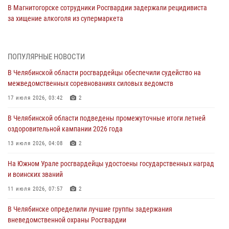
В Магнитогорске сотрудники Росгвардии задержали рецидивиста
за хищение алкоголя из супермаркета
05 августа 2026, 06:06
На Южном Урале спецназ Росгвардии провел военно-полевые
ПОПУЛЯРНЫЕ НОВОСТИ
сборы для кадетов
В Челябинской области росгвардейцы обеспечили судейство на
04 августа 2026, 10:03
1
межведомственных соревнованиях силовых ведомств
Росгвардейцы задержали трёх магазинных воров в Челябинске
17 июля 2026, 03:42
2
04 августа 2026, 10:00
В Челябинской области подведены промежуточные итоги летней
оздоровительной кампании 2026 года
На Южном Урале сотрудники Росгвардии задержали
подозреваемого в совершении убийства
13 июля 2026, 04:08
2
03 августа 2026, 11:41
На Южном Урале росгвардейцы удостоены государственных наград
и воинских званий
В Челябинской области росгвардейцами по горячим следам
задержан подозреваемый в грабеже
11 июля 2026, 07:57
2
03 августа 2026, 11:25
В Челябинске определили лучшие группы задержания
вневедомственной охраны Росгвардии