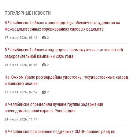
Южном Урале
ПОПУЛЯРНЫЕ НОВОСТИ
03 августа 2026, 09:22
1
В Челябинской области росгвардейцы обеспечили судейство на
Авиация Росгвардии совершила более 250 санитарных вылетов в
межведомственных соревнованиях силовых ведомств
Донецкой Народной Республике
17 июля 2026, 03:42
2
31 июля 2026, 11:33
В Челябинской области подведены промежуточные итоги летней
Росгвардия обеспечивает безопасность граждан на южном
оздоровительной кампании 2026 года
направлении
13 июля 2026, 04:08
2
31 июля 2026, 11:32
1
На Южном Урале росгвардейцы удостоены государственных наград
В Уральском округе Росгвардии состоялось заседание
и воинских званий
оперативного штаба
11 июля 2026, 07:57
2
30 июля 2026, 10:53
В Челябинске определили лучшие группы задержания
вневедомственной охраны Росгвардии
24 июля 2026, 11:14
В Челябинске при силовой поддержке ОМОН прошёл рейд по