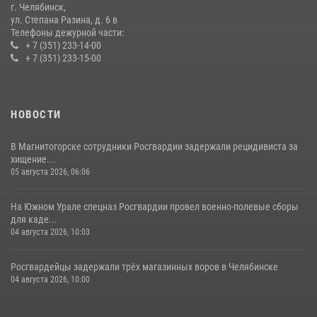
08 июля 2026, 12:05
2
г. Челябинск,
ул. Степана Разина, д. 6 в
Телефоны дежурной части:
+ 7 (351) 233-14-00
+ 7 (351) 233-15-00
НОВОСТИ
В Магнитогорске сотрудники Росгвардии задержали рецидивиста за
хищение...
05 августа 2026, 06:06
На Южном Урале спецназ Росгвардии провел военно-полевые сборы
для каде...
04 августа 2026, 10:03
Росгвардейцы задержали трёх магазинных воров в Челябинске
04 августа 2026, 10:00