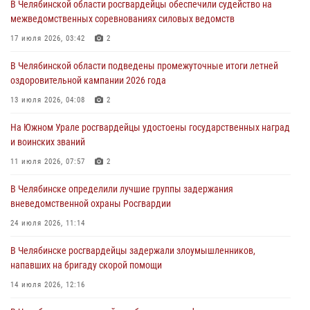
В Челябинской области росгвардейцы обеспечили судейство на
04 августа 2026, 10:03
1
межведомственных соревнованиях силовых ведомств
Росгвардейцы задержали трёх магазинных воров в Челябинске
17 июля 2026, 03:42
2
04 августа 2026, 10:00
В Челябинской области подведены промежуточные итоги летней
оздоровительной кампании 2026 года
На Южном Урале сотрудники Росгвардии задержали
подозреваемого в совершении убийства
13 июля 2026, 04:08
2
03 августа 2026, 11:41
На Южном Урале росгвардейцы удостоены государственных наград
и воинских званий
В Челябинской области росгвардейцами по горячим следам
задержан подозреваемый в грабеже
11 июля 2026, 07:57
2
03 августа 2026, 11:25
В Челябинске определили лучшие группы задержания
вневедомственной охраны Росгвардии
24 июля 2026, 11:14
В Челябинске росгвардейцы задержали злоумышленников,
напавших на бригаду скорой помощи
14 июля 2026, 12:16