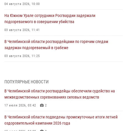
04 августа 2026, 10:00
На Южном Урале сотрудники Росгвардии задержали
подозреваемого в совершении убийства
03 августа 2026, 11:41
В Челябинской области росгвардейцами по горячим следам
задержан подозреваемый в грабеже
03 августа 2026, 11:25
Росгвардейцы обеспечили безопасность празднования Дня ВДВ на
Южном Урале
ПОПУЛЯРНЫЕ НОВОСТИ
03 августа 2026, 09:22
1
В Челябинской области росгвардейцы обеспечили судейство на
Авиация Росгвардии совершила более 250 санитарных вылетов в
межведомственных соревнованиях силовых ведомств
Донецкой Народной Республике
17 июля 2026, 03:42
2
31 июля 2026, 11:33
В Челябинской области подведены промежуточные итоги летней
Росгвардия обеспечивает безопасность граждан на южном
оздоровительной кампании 2026 года
направлении