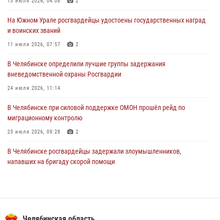
13 июля 2026, 04:08
2
31 июля 2026, 11:32
1
На Южном Урале росгвардейцы удостоены государственных наград
В Уральском округе Росгвардии состоялось заседание
и воинских званий
оперативного штаба
11 июля 2026, 07:57
2
30 июля 2026, 10:53
В Челябинске определили лучшие группы задержания
вневедомственной охраны Росгвардии
24 июля 2026, 11:14
В Челябинске при силовой поддержке ОМОН прошёл рейд по
миграционному контролю
23 июля 2026, 09:28
2
В Челябинске росгвардейцы задержали злоумышленников,
напавших на бригаду скорой помощи
14 июля 2026, 12:16
В Челябинске росгвардейцы обсудили с профессиональным
спортсменом основы здорового образа жизни
Челябинская область
13 июля 2026, 03:02
5