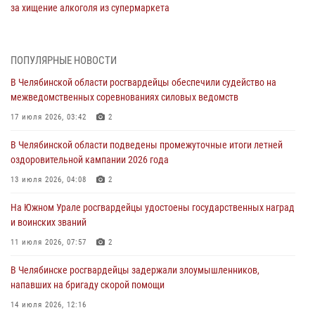
за хищение алкоголя из супермаркета
05 августа 2026, 06:06
На Южном Урале спецназ Росгвардии провел военно-полевые
ПОПУЛЯРНЫЕ НОВОСТИ
сборы для кадетов
В Челябинской области росгвардейцы обеспечили судейство на
04 августа 2026, 10:03
1
межведомственных соревнованиях силовых ведомств
Росгвардейцы задержали трёх магазинных воров в Челябинске
17 июля 2026, 03:42
2
04 августа 2026, 10:00
В Челябинской области подведены промежуточные итоги летней
оздоровительной кампании 2026 года
На Южном Урале сотрудники Росгвардии задержали
подозреваемого в совершении убийства
13 июля 2026, 04:08
2
03 августа 2026, 11:41
На Южном Урале росгвардейцы удостоены государственных наград
и воинских званий
В Челябинской области росгвардейцами по горячим следам
задержан подозреваемый в грабеже
11 июля 2026, 07:57
2
03 августа 2026, 11:25
В Челябинске росгвардейцы задержали злоумышленников,
напавших на бригаду скорой помощи
14 июля 2026, 12:16