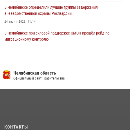
В Челябинске определили лучшие группы задержания
вневедомственной охраны Росгвардии
24 июля 2026, 11:14
В Челябинске при силовой поддержке ОМОН прошёл рейд по
миграционному контролю
23 июля 2026, 09:28
2
В Челябинске росгвардейцы обсудили с профессиональным
спортсменом основы здорового образа жизни
Челябинская область
13 июля 2026, 03:02
5
Официальный сайт Правительства
В Челябинской области росгвардейцы приняли участие в
мероприятиях, посвященных Дню семьи, любви и верности
08 июля 2026, 12:05
2
На Южном Урале продолжается акция «Каникулы с Росгвардией»
15 июля 2026, 05:49
4
КОНТАКТЫ