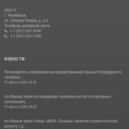
Бойцы спецназа Росгвардии провели экскурсию для подростков из
трудовых отрядов на Южном Урале
454111
28 июля 2026, 10:38
4
г. Челябинск,
ул. Степана Разина, д. 6 в
Телефоны дежурной части:
+ 7 (351) 233-14-00
+ 7 (351) 233-15-00
НОВОСТИ
Руководитель управления вневедомственной охраны Росгвардии по
Челябинс...
07 августа 2026, 09:33
На Южном Урале росгвардейцы приняли участие в спортивных
состязаниях, ...
07 августа 2026, 09:25
На Южном Урале бойцы ОМОН «Таганай» провели патриотическую
встречу с д...