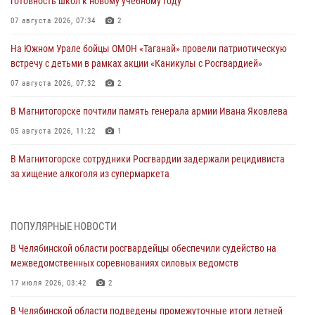
готовность школ к новому учебному году
07 августа 2026, 07:34
2
На Южном Урале бойцы ОМОН «Таганай» провели патриотическую
встречу с детьми в рамках акции «Каникулы с Росгвардией»
07 августа 2026, 07:32
2
В Магнитогорске почтили память генерала армии Ивана Яковлева
05 августа 2026, 11:22
1
В Магнитогорске сотрудники Росгвардии задержали рецидивиста
за хищение алкоголя из супермаркета
05 августа 2026, 06:06
На Южном Урале спецназ Росгвардии провел военно-полевые
ПОПУЛЯРНЫЕ НОВОСТИ
сборы для кадетов
В Челябинской области росгвардейцы обеспечили судейство на
04 августа 2026, 10:03
1
межведомственных соревнованиях силовых ведомств
Росгвардейцы задержали трёх магазинных воров в Челябинске
17 июля 2026, 03:42
2
04 августа 2026, 10:00
В Челябинской области подведены промежуточные итоги летней