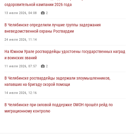
оздоровительной кампании 2026 года
На Южном Урале сотрудники Росгвардии задержали
подозреваемого в совершении убийства
13 июля 2026, 04:08
2
03 августа 2026, 11:41
В Челябинске определили лучшие группы задержания
вневедомственной охраны Росгвардии
В Челябинской области росгвардейцами по горячим следам
задержан подозреваемый в грабеже
24 июля 2026, 11:14
03 августа 2026, 11:25
На Южном Урале росгвардейцы удостоены государственных наград
и воинских званий
11 июля 2026, 07:57
2
В Челябинске росгвардейцы задержали злоумышленников,
напавших на бригаду скорой помощи
14 июля 2026, 12:16
В Челябинске при силовой поддержке ОМОН прошёл рейд по
миграционному контролю
23 июля 2026, 09:28
2
В Челябинске росгвардейцы обсудили с профессиональным