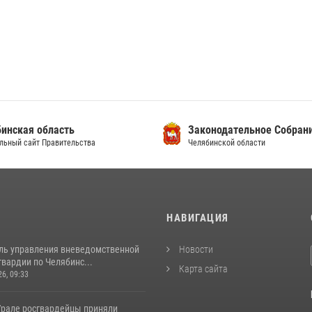
инская область
Законодательное Собран
льный сайт Правительства
Челябинской области
И
НАВИГАЦИЯ
ль управления вневедомственной
Новости
вардии по Челябинс...
Карта сайта
26, 09:33
рале росгвардейцы приняли