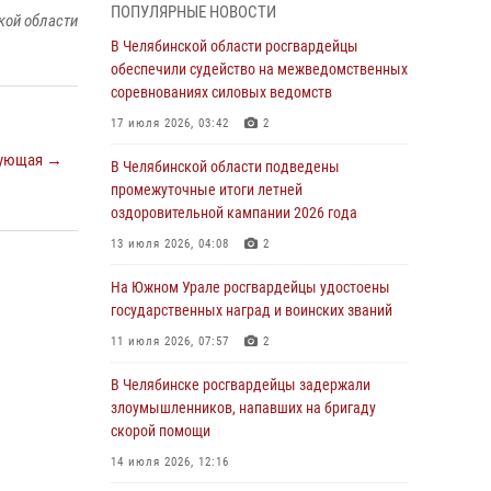
05 августа 2026, 11:22
1
ПОПУЛЯРНЫЕ НОВОСТИ
кой области
В Магнитогорске сотрудники Росгвардии
В Челябинской области росгвардейцы
задержали рецидивиста за хищение алкоголя
обеспечили судейство на межведомственных
из супермаркета
соревнованиях силовых ведомств
05 августа 2026, 06:06
17 июля 2026, 03:42
2
ующая →
На Южном Урале спецназ Росгвардии провел
В Челябинской области подведены
военно-полевые сборы для кадетов
промежуточные итоги летней
оздоровительной кампании 2026 года
04 августа 2026, 10:03
1
13 июля 2026, 04:08
2
Росгвардейцы задержали трёх магазинных
воров в Челябинске
На Южном Урале росгвардейцы удостоены
государственных наград и воинских званий
04 августа 2026, 10:00
11 июля 2026, 07:57
2
На Южном Урале сотрудники Росгвардии
задержали подозреваемого в совершении
В Челябинске росгвардейцы задержали
убийства
злоумышленников, напавших на бригаду
скорой помощи
03 августа 2026, 11:41
14 июля 2026, 12:16
В Челябинской области росгвардейцами по