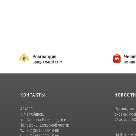
Росгвардия
Челяб
Официальный сайт
Официа
КОНТАКТЫ
НОВОСТ
454111
Руководите
г. Челябинск,
охраны Росг
ул. Степана Разина, д. 6 в
07 августа 20
Телефоны дежурной части:
+ 7 (351) 233-14-00
На Южном У