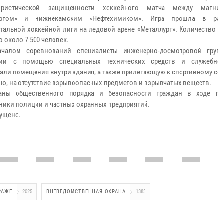
рористической защищенности хоккейного матча между магни
ургом» и нижнекамским «Нефтехимиком». Игра прошла в р
тальной хоккейной лиги на ледовой арене «Металлург». Количество
 около 7 500 человек.
ачалом соревнований специалисты инженерно-досмотровой гр
дии с помощью специальных технических средств и служебн
али помещения внутри здания, а также прилегающую к спортивному 
ию, на отсутствие взрывоопасных предметов и взрывчатых веществ.
аны общественного порядка и безопасности граждан в ходе п
ники полиции и частных охранных предприятий.
ущено.
РАЖЕ
2025
ВНЕВЕДОМСТВЕННАЯ ОХРАНА
1383