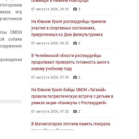
семинаре в Нижнем Новгороде
тогорским
07 августа 2026, 09:33
3
амках игр
 участников
На Южном Урале росгвардейцы приняли
участие в спортивных состязаниях,
уппы ОМОН
приуроченных ко Дню физкультурника
ой собаки
07 августа 2026, 09:25
6
сооружению
В Челябинской области росгвардейцы
роведения
продолжают проверять готовность школ к
новому учебному году
07 августа 2026, 07:34
2
На Южном Урале бойцы ОМОН «Таганай»
провели патриотическую встречу с детьми в
рамках акции «Каникулы с Росгвардией»
07 августа 2026, 07:32
2
В Магнитогорске почтили память генерала
армии Ивана Яковлева