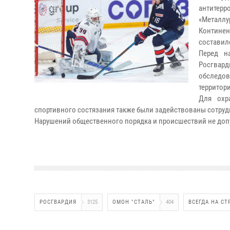
антитер
«Металл
Континен
составило
Перед н
Росгвар
обследов
территор
Для охр
спортивного состязания также были задействованы сотруд
Нарушений общественного порядка и происшествий не доп
РОСГВАРДИЯ
3125
ОМОН "СТАЛЬ"
404
ВСЕГДА НА СТ