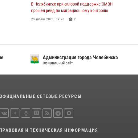
В Челябинске при силовой поддержке ОМОН
прошёл рейд по миграционному контролю
23 июля 2026, 09:28
2
В Челябинске росгвардейцы задержали
злоумышленников, напавших на бригаду
скорой помощи
14 июля 2026, 12:16
ие
Администрация города Челябинска
Официальный сайт
В Челябинске росгвардейцы обсудили с
профессиональным спортсменом основы
здорового образа жизни
13 июля 2026, 03:02
5
ОФИЦИАЛЬНЫЕ СЕТЕВЫЕ РЕСУРСЫ
По горячим следам задержали
подозреваемого в тяжком преступлении
челябинские росгвардейцы
07 июля 2026, 07:48
ПРАВОВАЯ И ТЕХНИЧЕСКАЯ ИНФОРМАЦИЯ
На Южном Урале продолжается акция