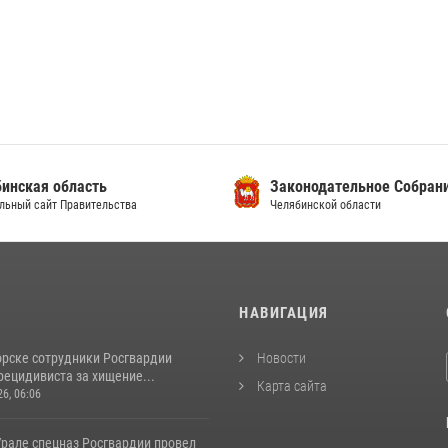
инская область
Законодательное Собран
льный сайт Правительства
Челябинской области
И
НАВИГАЦИЯ
орске сотрудники Росгвардии
Новости
рецидивиста за хищение...
Карта сайта
26, 06:06
рале спецназ Росгвардии провел