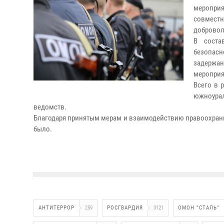
меропри
совмест
добровол
В соста
безопасн
задержа
мероприя
Всего в 
южноура
ведомств.
Благодаря принятым мерам и взаимодействию правоохран
было.
АНТИТЕРРОР
259
РОСГВАРДИЯ
3121
ОМОН "СТАЛЬ"