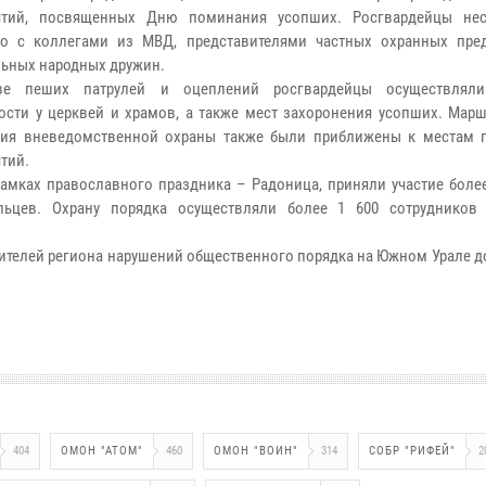
ятий, посвященных Дню поминания усопших. Росгвардейцы нес
но с коллегами из МВД, представителями частных охранных пре
ьных народных дружин.
ве пеших патрулей и оцеплений росгвардейцы осуществляли
ости у церквей и храмов, а также мест захоронения усопших. Марш
ния вневедомственной охраны также были приближены к местам 
тий.
рамках православного праздника – Радоница, приняли участие боле
льцев. Охрану порядка осуществляли более 1 600 сотрудников
ителей региона нарушений общественного порядка на Южном Урале д
404
ОМОН "АТОМ"
460
ОМОН "ВОИН"
314
СОБР "РИФЕЙ"
2