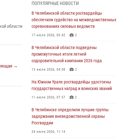
ПОПУЛЯРНЫЕ НОВОСТИ
грабеже
В Челябинской области росгвардейцы
03 августа 2026, 11:25
обеспечили судейство на межведомственных
кой области
соревнованиях силовых ведомств
Росгвардейцы обеспечили безопасность
празднования Дня ВДВ на Южном Урале
17 июля 2026, 03:42
2
03 августа 2026, 09:22
1
В Челябинской области подведены
промежуточные итоги летней
Авиация Росгвардии совершила более 250
оздоровительной кампании 2026 года
санитарных вылетов в Донецкой Народной
ующая →
Республике
13 июля 2026, 04:08
2
31 июля 2026, 11:33
На Южном Урале росгвардейцы удостоены
государственных наград и воинских званий
Росгвардия обеспечивает безопасность
граждан на южном направлении
11 июля 2026, 07:57
2
31 июля 2026, 11:32
1
В Челябинске определили лучшие группы
задержания вневедомственной охраны
В Уральском округе Росгвардии состоялось
Росгвардии
заседание оперативного штаба
24 июля 2026, 11:14
30 июля 2026, 10:53