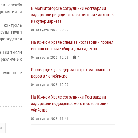
ли службу
В Магнитогорске сотрудники Росгвардии
дприятий и
задержали рецидивиста за хищение алкоголя
из супермаркета
 контроль
05 августа 2026, 06:06
руты групп
проведения
На Южном Урале спецназ Росгвардии провел
военно-полевые сборы для кадетов
е 180 тысяч
04 августа 2026, 10:03
1
 различных
Росгвардейцы задержали трёх магазинных
опущено не
воров в Челябинске
04 августа 2026, 10:00
На Южном Урале сотрудники Росгвардии
задержали подозреваемого в совершении
убийства
03 августа 2026, 11:41
08
В Челябинской области росгвардейцами по
горячим следам задержан подозреваемый в