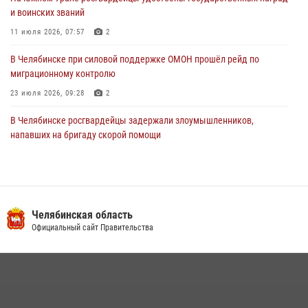
и воинских званий
11 июля 2026, 07:57
2
В Челябинске при силовой поддержке ОМОН прошёл рейд по
миграционному контролю
23 июля 2026, 09:28
2
В Челябинске росгвардейцы задержали злоумышленников,
напавших на бригаду скорой помощи
14 июля 2026, 12:16
В Челябинске росгвардейцы обсудили с профессиональным
спортсменом основы здорового образа жизни
Челябинская область
13 июля 2026, 03:02
5
Официальный сайт Правительства
По горячим следам задержали подозреваемого в тяжком
преступлении челябинские росгвардейцы
07 июля 2026, 07:48
На Южном Урале продолжается акция «Каникулы с Росгвардией»