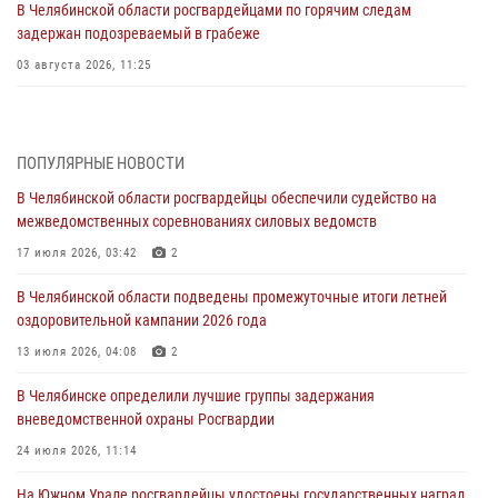
В Челябинской области росгвардейцами по горячим следам
задержан подозреваемый в грабеже
03 августа 2026, 11:25
Росгвардейцы обеспечили безопасность празднования Дня ВДВ на
Южном Урале
ПОПУЛЯРНЫЕ НОВОСТИ
03 августа 2026, 09:22
1
В Челябинской области росгвардейцы обеспечили судейство на
Авиация Росгвардии совершила более 250 санитарных вылетов в
межведомственных соревнованиях силовых ведомств
Донецкой Народной Республике
17 июля 2026, 03:42
2
31 июля 2026, 11:33
В Челябинской области подведены промежуточные итоги летней
Росгвардия обеспечивает безопасность граждан на южном
оздоровительной кампании 2026 года
направлении
13 июля 2026, 04:08
2
31 июля 2026, 11:32
1
В Челябинске определили лучшие группы задержания
В Уральском округе Росгвардии состоялось заседание
вневедомственной охраны Росгвардии
оперативного штаба
24 июля 2026, 11:14
30 июля 2026, 10:53
На Южном Урале росгвардейцы удостоены государственных наград