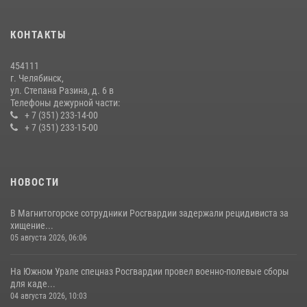
15 июля 2026, 05:49
4
КОНТАКТЫ
В Челябинской области росгвардейцы приняли участие в
мероприятиях, посвященных Дню семьи, любви и верности
454111
08 июля 2026, 12:05
2
г. Челябинск,
ул. Степана Разина, д. 6 в
Телефоны дежурной части:
+ 7 (351) 233-14-00
+ 7 (351) 233-15-00
НОВОСТИ
В Магнитогорске сотрудники Росгвардии задержали рецидивиста за
хищение...
05 августа 2026, 06:06
На Южном Урале спецназ Росгвардии провел военно-полевые сборы
для каде...
04 августа 2026, 10:03