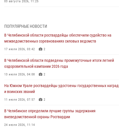
03 августа 2026, 11:25
Росгвардейцы обеспечили безопасность празднования Дня ВДВ на
Южном Урале
ПОПУЛЯРНЫЕ НОВОСТИ
03 августа 2026, 09:22
1
В Челябинской области росгвардейцы обеспечили судейство на
Авиация Росгвардии совершила более 250 санитарных вылетов в
межведомственных соревнованиях силовых ведомств
Донецкой Народной Республике
17 июля 2026, 03:42
2
31 июля 2026, 11:33
В Челябинской области подведены промежуточные итоги летней
Росгвардия обеспечивает безопасность граждан на южном
оздоровительной кампании 2026 года
направлении
13 июля 2026, 04:08
2
31 июля 2026, 11:32
1
На Южном Урале росгвардейцы удостоены государственных наград
В Уральском округе Росгвардии состоялось заседание
и воинских званий
оперативного штаба
11 июля 2026, 07:57
2
30 июля 2026, 10:53
В Челябинске определили лучшие группы задержания
вневедомственной охраны Росгвардии
24 июля 2026, 11:14