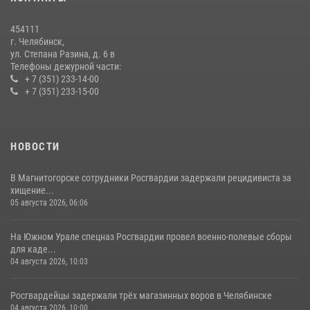
В Челябинской области росгвардейцы приняли участие в
мероприятиях, посвященных Дню семьи, любви и верности
454111
08 июля 2026, 12:05
2
г. Челябинск,
ул. Степана Разина, д. 6 в
Телефоны дежурной части:
+ 7 (351) 233-14-00
+ 7 (351) 233-15-00
НОВОСТИ
В Магнитогорске сотрудники Росгвардии задержали рецидивиста за
хищение...
05 августа 2026, 06:06
На Южном Урале спецназ Росгвардии провел военно-полевые сборы
для каде...
04 августа 2026, 10:03
Росгвардейцы задержали трёх магазинных воров в Челябинске
04 августа 2026, 10:00