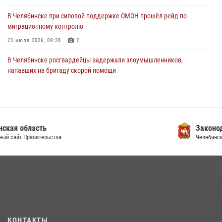
В Челябинске при силовой поддержке ОМОН прошёл рейд по
миграционному контролю
23 июля 2026, 09:28
2
В Челябинске росгвардейцы задержали злоумышленников,
напавших на бригаду скорой помощи
14 июля 2026, 12:16
В Челябинске росгвардейцы обсудили с профессиональным
спортсменом основы здорового образа жизни
Законодательное Собрание
13 июля 2026, 03:02
5
Челябинской области
По горячим следам задержали подозреваемого в тяжком
преступлении челябинские росгвардейцы
07 июля 2026, 07:48
На Южном Урале продолжается акция «Каникулы с Росгвардией»
15 июля 2026, 05:49
4
КОНТАКТЫ