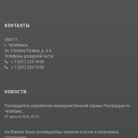
Бойцы спецназа Росгвардии провели экскурсию для подростков из
трудовых отрядов на Южном Урале
28 июля 2026, 10:38
4
КОНТАКТЫ
На Южном Урале росгвардейцы обеспечили безопасность матча
Первенства России по футболу
454111
14 июля 2026, 05:15
г. Челябинск,
ул. Степана Разина, д. 6 в
Телефоны дежурной части:
+ 7 (351) 233-14-00
+ 7 (351) 233-15-00
НОВОСТИ
Руководитель управления вневедомственной охраны Росгвардии по
Челябинс...
07 августа 2026, 09:33
На Южном Урале росгвардейцы приняли участие в спортивных
состязаниях, ...