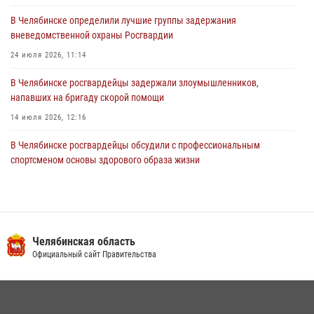
03 августа 2026, 11:25
В Челябинске определили лучшие группы задержания
вневедомственной охраны Росгвардии
24 июля 2026, 11:14
В Челябинске росгвардейцы задержали злоумышленников,
напавших на бригаду скорой помощи
14 июля 2026, 12:16
В Челябинске росгвардейцы обсудили с профессиональным
спортсменом основы здорового образа жизни
13 июля 2026, 03:02
5
В Челябинске при силовой поддержке ОМОН прошёл рейд по
миграционному контролю
Челябинская область
23 июля 2026, 09:28
2
Официальный сайт Правительства
На Южном Урале продолжается акция «Каникулы с Росгвардией»
15 июля 2026, 05:49
4