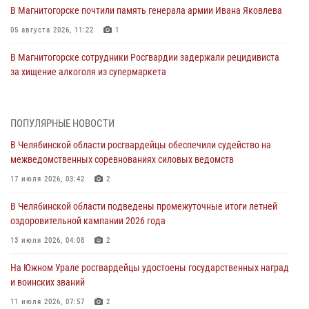
В Магнитогорске почтили память генерала армии Ивана Яковлева
05 августа 2026, 11:22
1
В Магнитогорске сотрудники Росгвардии задержали рецидивиста
за хищение алкоголя из супермаркета
05 августа 2026, 06:06
На Южном Урале спецназ Росгвардии провел военно-полевые
ПОПУЛЯРНЫЕ НОВОСТИ
сборы для кадетов
В Челябинской области росгвардейцы обеспечили судейство на
04 августа 2026, 10:03
1
межведомственных соревнованиях силовых ведомств
Росгвардейцы задержали трёх магазинных воров в Челябинске
17 июля 2026, 03:42
2
04 августа 2026, 10:00
В Челябинской области подведены промежуточные итоги летней
оздоровительной кампании 2026 года
На Южном Урале сотрудники Росгвардии задержали
подозреваемого в совершении убийства
13 июля 2026, 04:08
2
03 августа 2026, 11:41
На Южном Урале росгвардейцы удостоены государственных наград
и воинских званий
В Челябинской области росгвардейцами по горячим следам
задержан подозреваемый в грабеже
11 июля 2026, 07:57
2