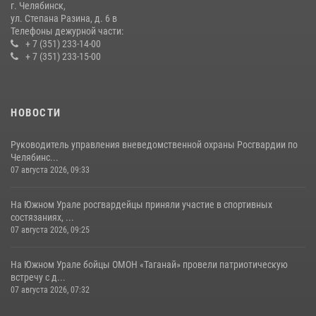
14 июля 2026, 05:15
г. Челябинск,
ул. Степана Разина, д. 6 в
Телефоны дежурной части:
+ 7 (351) 233-14-00
+ 7 (351) 233-15-00
НОВОСТИ
Руководитель управления вневедомственной охраны Росгвардии по
Челябинс...
07 августа 2026, 09:33
На Южном Урале росгвардейцы приняли участие в спортивных
состязаниях, ...
07 августа 2026, 09:25
На Южном Урале бойцы ОМОН «Таганай» провели патриотическую
встречу с д...
07 августа 2026, 07:32