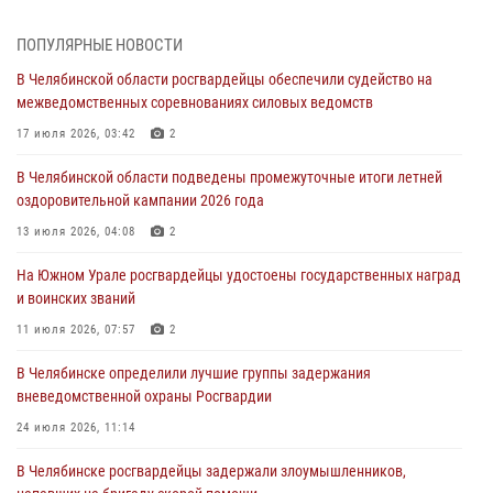
На Южном Урале спецназ Росгвардии провел военно-полевые
ПОПУЛЯРНЫЕ НОВОСТИ
сборы для кадетов
В Челябинской области росгвардейцы обеспечили судейство на
04 августа 2026, 10:03
1
межведомственных соревнованиях силовых ведомств
Росгвардейцы задержали трёх магазинных воров в Челябинске
17 июля 2026, 03:42
2
04 августа 2026, 10:00
В Челябинской области подведены промежуточные итоги летней
оздоровительной кампании 2026 года
На Южном Урале сотрудники Росгвардии задержали
подозреваемого в совершении убийства
13 июля 2026, 04:08
2
03 августа 2026, 11:41
На Южном Урале росгвардейцы удостоены государственных наград
и воинских званий
В Челябинской области росгвардейцами по горячим следам
задержан подозреваемый в грабеже
11 июля 2026, 07:57
2
03 августа 2026, 11:25
В Челябинске определили лучшие группы задержания
вневедомственной охраны Росгвардии
24 июля 2026, 11:14
В Челябинске росгвардейцы задержали злоумышленников,