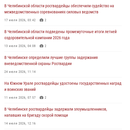
сборы для кадетов
В Челябинской области росгвардейцы обеспечили судейство на
04 августа 2026, 10:03
1
межведомственных соревнованиях силовых ведомств
Росгвардейцы задержали трёх магазинных воров в Челябинске
17 июля 2026, 03:42
2
04 августа 2026, 10:00
В Челябинской области подведены промежуточные итоги летней
оздоровительной кампании 2026 года
На Южном Урале сотрудники Росгвардии задержали
подозреваемого в совершении убийства
13 июля 2026, 04:08
2
03 августа 2026, 11:41
В Челябинске определили лучшие группы задержания
вневедомственной охраны Росгвардии
В Челябинской области росгвардейцами по горячим следам
задержан подозреваемый в грабеже
24 июля 2026, 11:14
03 августа 2026, 11:25
На Южном Урале росгвардейцы удостоены государственных наград
и воинских званий
11 июля 2026, 07:57
2
В Челябинске росгвардейцы задержали злоумышленников,
напавших на бригаду скорой помощи
14 июля 2026, 12:16