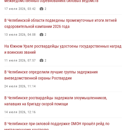
межведомственных соревнованиях силовых ведомств
Росгвардейцы задержали трёх магазинных воров в Челябинске
17 июля 2026, 03:42
2
04 августа 2026, 10:00
В Челябинской области подведены промежуточные итоги летней
оздоровительной кампании 2026 года
На Южном Урале сотрудники Росгвардии задержали
подозреваемого в совершении убийства
13 июля 2026, 04:08
2
03 августа 2026, 11:41
На Южном Урале росгвардейцы удостоены государственных наград
и воинских званий
В Челябинской области росгвардейцами по горячим следам
задержан подозреваемый в грабеже
11 июля 2026, 07:57
2
03 августа 2026, 11:25
В Челябинске определили лучшие группы задержания
вневедомственной охраны Росгвардии
24 июля 2026, 11:14
В Челябинске росгвардейцы задержали злоумышленников,
напавших на бригаду скорой помощи
14 июля 2026, 12:16
В Челябинске при силовой поддержке ОМОН прошёл рейд по
миграционному контролю