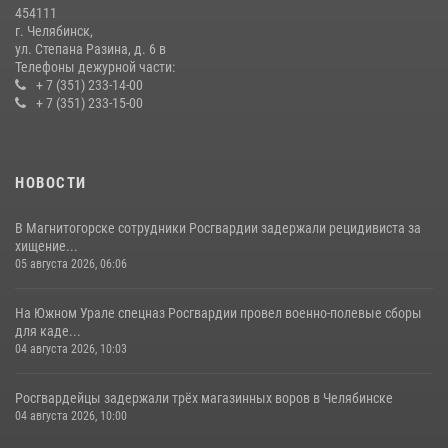
454111
08 июля 2026, 12:05
2
г. Челябинск,
ул. Степана Разина, д. 6 в
Телефоны дежурной части:
+ 7 (351) 233-14-00
+ 7 (351) 233-15-00
НОВОСТИ
В Магнитогорске сотрудники Росгвардии задержали рецидивиста за
хищение...
05 августа 2026, 06:06
На Южном Урале спецназ Росгвардии провел военно-полевые сборы
для каде...
04 августа 2026, 10:03
Росгвардейцы задержали трёх магазинных воров в Челябинске
04 августа 2026, 10:00