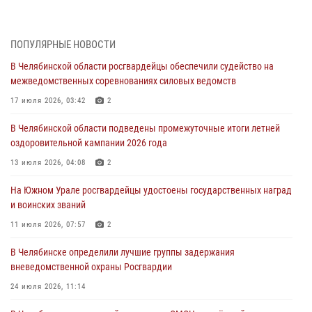
Росгвардейцы обеспечили безопасность празднования Дня ВДВ на
Южном Урале
ПОПУЛЯРНЫЕ НОВОСТИ
03 августа 2026, 09:22
1
В Челябинской области росгвардейцы обеспечили судейство на
Авиация Росгвардии совершила более 250 санитарных вылетов в
межведомственных соревнованиях силовых ведомств
Донецкой Народной Республике
17 июля 2026, 03:42
2
31 июля 2026, 11:33
В Челябинской области подведены промежуточные итоги летней
Росгвардия обеспечивает безопасность граждан на южном
оздоровительной кампании 2026 года
направлении
13 июля 2026, 04:08
2
31 июля 2026, 11:32
1
На Южном Урале росгвардейцы удостоены государственных наград
В Уральском округе Росгвардии состоялось заседание
и воинских званий
оперативного штаба
11 июля 2026, 07:57
2
30 июля 2026, 10:53
В Челябинске определили лучшие группы задержания
вневедомственной охраны Росгвардии
24 июля 2026, 11:14