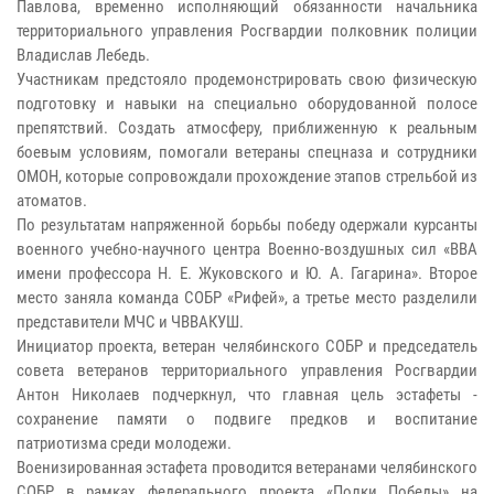
Павлова, временно исполняющий обязанности начальника
территориального управления Росгвардии полковник полиции
Владислав Лебедь.
Участникам предстояло продемонстрировать свою физическую
подготовку и навыки на специально оборудованной полосе
препятствий. Создать атмосферу, приближенную к реальным
боевым условиям, помогали ветераны спецназа и сотрудники
ОМОН, которые сопровождали прохождение этапов стрельбой из
атоматов.
По результатам напряженной борьбы победу одержали курсанты
военного учебно-научного центра Военно-воздушных сил «ВВА
имени профессора Н. Е. Жуковского и Ю. А. Гагарина». Второе
место заняла команда СОБР «Рифей», а третье место разделили
представители МЧС и ЧВВАКУШ.
Инициатор проекта, ветеран челябинского СОБР и председатель
совета ветеранов территориального управления Росгвардии
Антон Николаев подчеркнул, что главная цель эстафеты -
сохранение памяти о подвиге предков и воспитание
патриотизма среди молодежи.
Военизированная эстафета проводится ветеранами челябинского
СОБР в рамках федерального проекта «Полки Победы» на