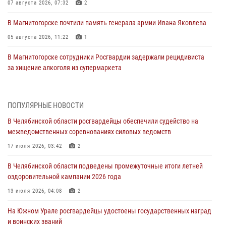
07 августа 2026, 07:32
2
В Магнитогорске почтили память генерала армии Ивана Яковлева
05 августа 2026, 11:22
1
В Магнитогорске сотрудники Росгвардии задержали рецидивиста
за хищение алкоголя из супермаркета
05 августа 2026, 06:06
На Южном Урале спецназ Росгвардии провел военно-полевые
ПОПУЛЯРНЫЕ НОВОСТИ
сборы для кадетов
В Челябинской области росгвардейцы обеспечили судейство на
04 августа 2026, 10:03
1
межведомственных соревнованиях силовых ведомств
Росгвардейцы задержали трёх магазинных воров в Челябинске
17 июля 2026, 03:42
2
04 августа 2026, 10:00
В Челябинской области подведены промежуточные итоги летней
оздоровительной кампании 2026 года
На Южном Урале сотрудники Росгвардии задержали
подозреваемого в совершении убийства
13 июля 2026, 04:08
2
03 августа 2026, 11:41
На Южном Урале росгвардейцы удостоены государственных наград
и воинских званий
В Челябинской области росгвардейцами по горячим следам