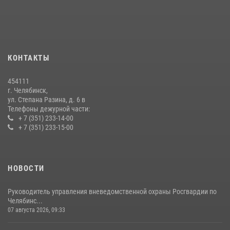
08 июля 2026, 12:05
2
На Южном Урале продолжается акция «Каникулы с Росгвардией»
15 июля 2026, 05:49
4
КОНТАКТЫ
Бойцы спецназа Росгвардии провели экскурсию для подростков из
трудовых отрядов на Южном Урале
454111
28 июля 2026, 10:38
4
г. Челябинск,
ул. Степана Разина, д. 6 в
Телефоны дежурной части:
+ 7 (351) 233-14-00
+ 7 (351) 233-15-00
НОВОСТИ
Руководитель управления вневедомственной охраны Росгвардии по
Челябинс...
07 августа 2026, 09:33