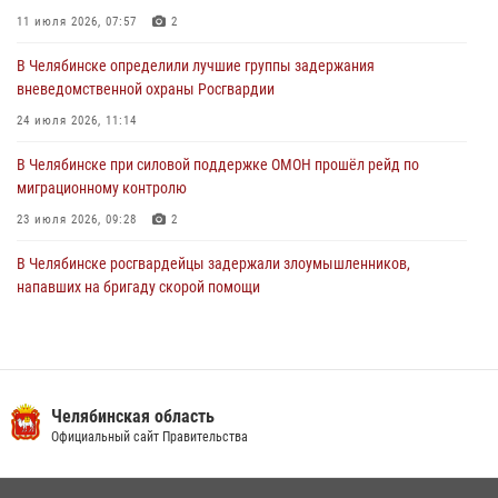
задержан подозреваемый в грабеже
11 июля 2026, 07:57
2
03 августа 2026, 11:25
В Челябинске определили лучшие группы задержания
вневедомственной охраны Росгвардии
24 июля 2026, 11:14
В Челябинске при силовой поддержке ОМОН прошёл рейд по
миграционному контролю
23 июля 2026, 09:28
2
В Челябинске росгвардейцы задержали злоумышленников,
напавших на бригаду скорой помощи
14 июля 2026, 12:16
В Челябинске росгвардейцы обсудили с профессиональным
спортсменом основы здорового образа жизни
Челябинская область
13 июля 2026, 03:02
5
Официальный сайт Правительства
В Челябинской области росгвардейцы приняли участие в
мероприятиях, посвященных Дню семьи, любви и верности