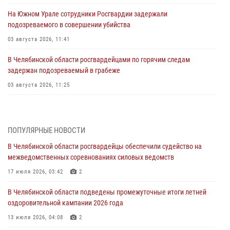
На Южном Урале сотрудники Росгвардии задержали
подозреваемого в совершении убийства
03 августа 2026, 11:41
В Челябинской области росгвардейцами по горячим следам
задержан подозреваемый в грабеже
03 августа 2026, 11:25
Росгвардейцы обеспечили безопасность празднования Дня ВДВ на
Южном Урале
ПОПУЛЯРНЫЕ НОВОСТИ
03 августа 2026, 09:22
1
В Челябинской области росгвардейцы обеспечили судейство на
Авиация Росгвардии совершила более 250 санитарных вылетов в
межведомственных соревнованиях силовых ведомств
Донецкой Народной Республике
17 июля 2026, 03:42
2
31 июля 2026, 11:33
В Челябинской области подведены промежуточные итоги летней
Росгвардия обеспечивает безопасность граждан на южном
оздоровительной кампании 2026 года
направлении
13 июля 2026, 04:08
2
31 июля 2026, 11:32
1