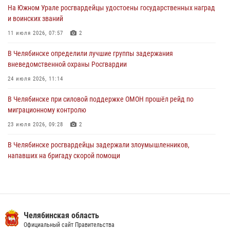
На Южном Урале росгвардейцы удостоены государственных наград
В Уральском округе Росгвардии состоялось заседание
и воинских званий
оперативного штаба
11 июля 2026, 07:57
2
30 июля 2026, 10:53
В Челябинске определили лучшие группы задержания
вневедомственной охраны Росгвардии
24 июля 2026, 11:14
В Челябинске при силовой поддержке ОМОН прошёл рейд по
миграционному контролю
23 июля 2026, 09:28
2
В Челябинске росгвардейцы задержали злоумышленников,
напавших на бригаду скорой помощи
14 июля 2026, 12:16
В Челябинске росгвардейцы обсудили с профессиональным
спортсменом основы здорового образа жизни
Челябинская область
13 июля 2026, 03:02
5
Официальный сайт Правительства