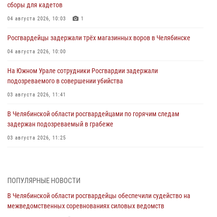
сборы для кадетов
04 августа 2026, 10:03
1
Росгвардейцы задержали трёх магазинных воров в Челябинске
04 августа 2026, 10:00
На Южном Урале сотрудники Росгвардии задержали
подозреваемого в совершении убийства
03 августа 2026, 11:41
В Челябинской области росгвардейцами по горячим следам
задержан подозреваемый в грабеже
03 августа 2026, 11:25
Росгвардейцы обеспечили безопасность празднования Дня ВДВ на
Южном Урале
ПОПУЛЯРНЫЕ НОВОСТИ
03 августа 2026, 09:22
1
В Челябинской области росгвардейцы обеспечили судейство на
Авиация Росгвардии совершила более 250 санитарных вылетов в
межведомственных соревнованиях силовых ведомств
Донецкой Народной Республике