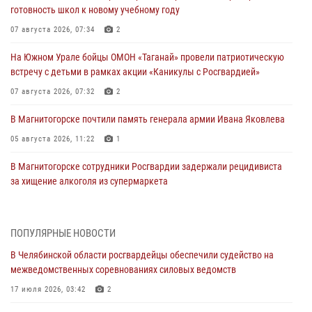
готовность школ к новому учебному году
07 августа 2026, 07:34
2
На Южном Урале бойцы ОМОН «Таганай» провели патриотическую
встречу с детьми в рамках акции «Каникулы с Росгвардией»
07 августа 2026, 07:32
2
В Магнитогорске почтили память генерала армии Ивана Яковлева
05 августа 2026, 11:22
1
В Магнитогорске сотрудники Росгвардии задержали рецидивиста
за хищение алкоголя из супермаркета
05 августа 2026, 06:06
На Южном Урале спецназ Росгвардии провел военно-полевые
ПОПУЛЯРНЫЕ НОВОСТИ
сборы для кадетов
В Челябинской области росгвардейцы обеспечили судейство на
04 августа 2026, 10:03
1
межведомственных соревнованиях силовых ведомств
Росгвардейцы задержали трёх магазинных воров в Челябинске
17 июля 2026, 03:42
2
04 августа 2026, 10:00