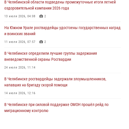
В Челябинской области подведены промежуточные итоги летней
оздоровительной кампании 2026 года
На Южном Урале сотрудники Росгвардии задержали
подозреваемого в совершении убийства
13 июля 2026, 04:08
2
03 августа 2026, 11:41
На Южном Урале росгвардейцы удостоены государственных наград
и воинских званий
В Челябинской области росгвардейцами по горячим следам
задержан подозреваемый в грабеже
11 июля 2026, 07:57
2
03 августа 2026, 11:25
В Челябинске определили лучшие группы задержания
вневедомственной охраны Росгвардии
24 июля 2026, 11:14
В Челябинске росгвардейцы задержали злоумышленников,
напавших на бригаду скорой помощи
14 июля 2026, 12:16
В Челябинске при силовой поддержке ОМОН прошёл рейд по
миграционному контролю
23 июля 2026, 09:28
2