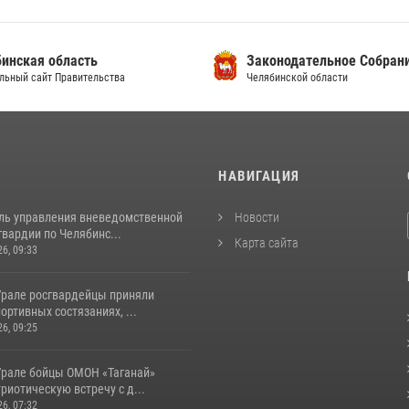
инская область
Законодательное Собран
льный сайт Правительства
Челябинской области
И
НАВИГАЦИЯ
ль управления вневедомственной
Новости
вардии по Челябинс...
Карта сайта
26, 09:33
рале росгвардейцы приняли
портивных состязаниях, ...
26, 09:25
рале бойцы ОМОН «Таганай»
риотическую встречу с д...
26, 07:32