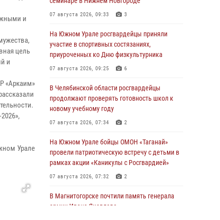
семинаре в Нижнем Новгороде
07 августа 2026, 09:33
3
ежными и
На Южном Урале росгвардейцы приняли
мужества,
участие в спортивных состязаниях,
вная цель
приуроченных ко Дню физкультурника
ий и
07 августа 2026, 09:25
6
БР «Аркаим»
В Челябинской области росгвардейцы
рассказали
продолжают проверять готовность школ к
тельности.
новому учебному году
2026»,
07 августа 2026, 07:34
2
и
На Южном Урале бойцы ОМОН «Таганай»
жном Урале
провели патриотическую встречу с детьми в
рамках акции «Каникулы с Росгвардией»
07 августа 2026, 07:32
2
В Магнитогорске почтили память генерала
армии Ивана Яковлева