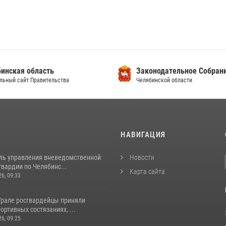
инская область
Законодательное Собран
льный сайт Правительства
Челябинской области
И
НАВИГАЦИЯ
ль управления вневедомственной
Новости
вардии по Челябинс...
Карта сайта
26, 09:33
рале росгвардейцы приняли
портивных состязаниях, ...
26, 09:25