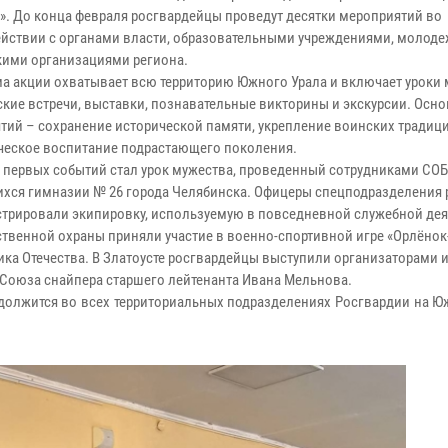
». До конца февраля росгвардейцы проведут десятки мероприятий во
йствии с органами власти, образовательными учреждениями, молод
кими организациями региона.
а акции охватывает всю территорию Южного Урала и включает уроки 
ские встречи, выставки, познавательные викторины и экскурсии. Осно
тий – сохранение исторической памяти, укрепление воинских традиц
ческое воспитание подрастающего поколения.
 первых событий стал урок мужества, проведенный сотрудниками СО
ихся гимназии № 26 города Челябинска. Офицеры спецподразделения 
стрировали экипировку, используемую в повседневной служебной дея
твенной охраны приняли участие в военно-спортивной игре «Орлёнок-
ка Отечества. В Златоусте росгвардейцы выступили организаторами 
 Союза снайпера старшего лейтенанта Ивана Мельнова.
должится во всех территориальных подразделениях Росгвардии на Ю