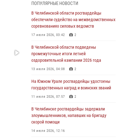
05 августа 2026, 11:22
1
ПОПУЛЯРНЫЕ НОВОСТИ
В Магнитогорске сотрудники Росгвардии
В Челябинской области росгвардейцы
задержали рецидивиста за хищение алкоголя
обеспечили судейство на межведомственных
из супермаркета
соревнованиях силовых ведомств
05 августа 2026, 06:06
17 июля 2026, 03:42
2
На Южном Урале спецназ Росгвардии провел
В Челябинской области подведены
военно-полевые сборы для кадетов
промежуточные итоги летней
оздоровительной кампании 2026 года
04 августа 2026, 10:03
1
13 июля 2026, 04:08
2
Росгвардейцы задержали трёх магазинных
воров в Челябинске
На Южном Урале росгвардейцы удостоены
государственных наград и воинских званий
04 августа 2026, 10:00
11 июля 2026, 07:57
2
На Южном Урале сотрудники Росгвардии
задержали подозреваемого в совершении
В Челябинске росгвардейцы задержали
убийства
злоумышленников, напавших на бригаду
скорой помощи
03 августа 2026, 11:41
14 июля 2026, 12:16
В Челябинской области росгвардейцами по