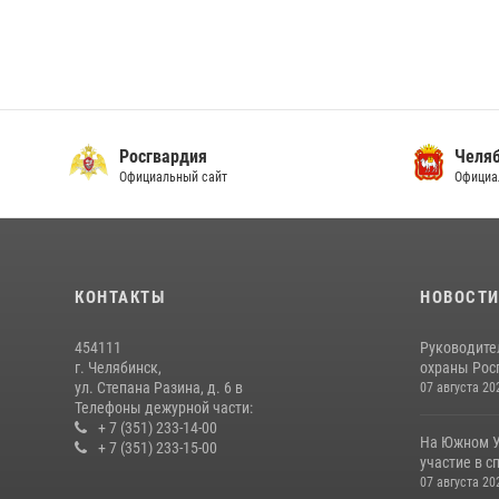
Росгвардия
Челяб
Официальный сайт
Официа
КОНТАКТЫ
НОВОСТ
454111
Руководите
г. Челябинск,
охраны Росг
ул. Степана Разина, д. 6 в
07 августа 20
Телефоны дежурной части:
+ 7 (351) 233-14-00
На Южном У
+ 7 (351) 233-15-00
участие в с
07 августа 20