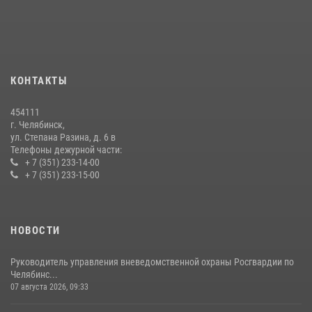
Бойцы спецназа Росгвардии провели экскурсию для подростков из
трудовых отрядов на Южном Урале
28 июля 2026, 10:38
4
КОНТАКТЫ
На Южном Урале росгвардейцы обеспечили безопасность матча
Первенства России по футболу
454111
14 июля 2026, 05:15
г. Челябинск,
ул. Степана Разина, д. 6 в
Телефоны дежурной части:
+ 7 (351) 233-14-00
+ 7 (351) 233-15-00
НОВОСТИ
Руководитель управления вневедомственной охраны Росгвардии по
Челябинс...
07 августа 2026, 09:33