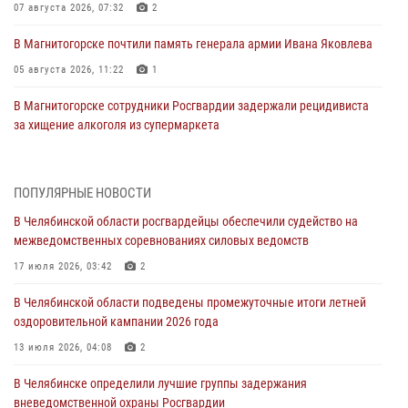
07 августа 2026, 07:32
2
В Магнитогорске почтили память генерала армии Ивана Яковлева
05 августа 2026, 11:22
1
В Магнитогорске сотрудники Росгвардии задержали рецидивиста
за хищение алкоголя из супермаркета
05 августа 2026, 06:06
На Южном Урале спецназ Росгвардии провел военно-полевые
ПОПУЛЯРНЫЕ НОВОСТИ
сборы для кадетов
В Челябинской области росгвардейцы обеспечили судейство на
04 августа 2026, 10:03
1
межведомственных соревнованиях силовых ведомств
Росгвардейцы задержали трёх магазинных воров в Челябинске
17 июля 2026, 03:42
2
04 августа 2026, 10:00
В Челябинской области подведены промежуточные итоги летней
оздоровительной кампании 2026 года
На Южном Урале сотрудники Росгвардии задержали
подозреваемого в совершении убийства
13 июля 2026, 04:08
2
03 августа 2026, 11:41
В Челябинске определили лучшие группы задержания
вневедомственной охраны Росгвардии