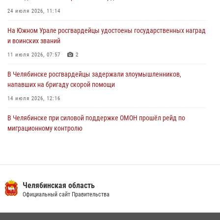
В Челябинской области росгвардейцами по горячим следам
задержан подозреваемый в грабеже
24 июля 2026, 11:14
03 августа 2026, 11:25
На Южном Урале росгвардейцы удостоены государственных наград
и воинских званий
11 июля 2026, 07:57
2
В Челябинске росгвардейцы задержали злоумышленников,
напавших на бригаду скорой помощи
14 июля 2026, 12:16
В Челябинске при силовой поддержке ОМОН прошёл рейд по
миграционному контролю
23 июля 2026, 09:28
2
В Челябинске росгвардейцы обсудили с профессиональным
спортсменом основы здорового образа жизни
Челябинская область
13 июля 2026, 03:02
5
Официальный сайт Правительства
На Южном Урале продолжается акция «Каникулы с Росгвардией»
15 июля 2026, 05:49
4