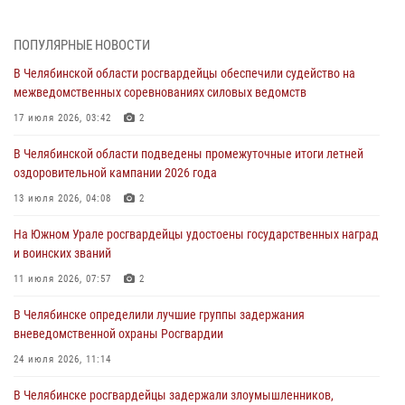
05 августа 2026, 06:06
На Южном Урале спецназ Росгвардии провел военно-полевые
ПОПУЛЯРНЫЕ НОВОСТИ
сборы для кадетов
В Челябинской области росгвардейцы обеспечили судейство на
04 августа 2026, 10:03
1
межведомственных соревнованиях силовых ведомств
Росгвардейцы задержали трёх магазинных воров в Челябинске
17 июля 2026, 03:42
2
04 августа 2026, 10:00
В Челябинской области подведены промежуточные итоги летней
оздоровительной кампании 2026 года
На Южном Урале сотрудники Росгвардии задержали
подозреваемого в совершении убийства
13 июля 2026, 04:08
2
03 августа 2026, 11:41
На Южном Урале росгвардейцы удостоены государственных наград
и воинских званий
В Челябинской области росгвардейцами по горячим следам
задержан подозреваемый в грабеже
11 июля 2026, 07:57
2
03 августа 2026, 11:25
В Челябинске определили лучшие группы задержания
вневедомственной охраны Росгвардии
24 июля 2026, 11:14
В Челябинске росгвардейцы задержали злоумышленников,