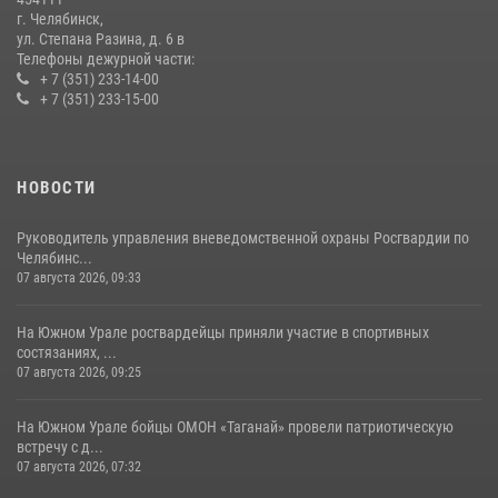
14 июля 2026, 05:15
г. Челябинск,
ул. Степана Разина, д. 6 в
Телефоны дежурной части:
+ 7 (351) 233-14-00
+ 7 (351) 233-15-00
НОВОСТИ
Руководитель управления вневедомственной охраны Росгвардии по
Челябинс...
07 августа 2026, 09:33
На Южном Урале росгвардейцы приняли участие в спортивных
состязаниях, ...
07 августа 2026, 09:25
На Южном Урале бойцы ОМОН «Таганай» провели патриотическую
встречу с д...
07 августа 2026, 07:32