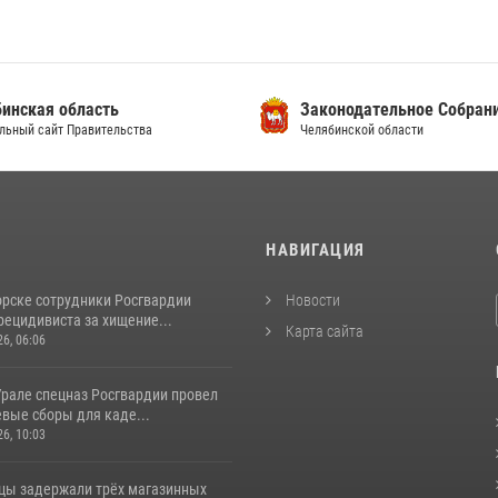
инская область
Законодательное Собран
льный сайт Правительства
Челябинской области
И
НАВИГАЦИЯ
орске сотрудники Росгвардии
Новости
рецидивиста за хищение...
Карта сайта
26, 06:06
рале спецназ Росгвардии провел
вые сборы для каде...
26, 10:03
цы задержали трёх магазинных