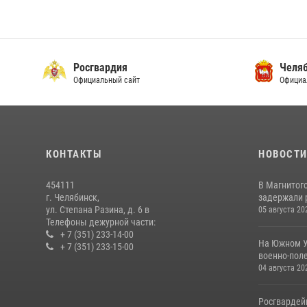
Росгвардия
Челяб
Официальный сайт
Официа
КОНТАКТЫ
НОВОСТ
454111
В Магнитог
г. Челябинск,
задержали 
ул. Степана Разина, д. 6 в
05 августа 20
Телефоны дежурной части:
+ 7 (351) 233-14-00
На Южном У
+ 7 (351) 233-15-00
военно-поле
04 августа 20
Росгвардей