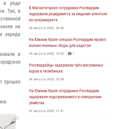
е в ряде
В Магнитогорске сотрудники Росгвардии
и. Так, в
задержали рецидивиста за хищение алкоголя
ственной
из супермаркета
оккее на
05 августа 2026, 06:06
и заряда
На Южном Урале спецназ Росгвардии провел
военно-полевые сборы для кадетов
вовали в
04 августа 2026, 10:03
1
ородское
Росгвардейцы задержали трёх магазинных
воров в Челябинске
04 августа 2026, 10:00
ут прошел
На Южном Урале сотрудники Росгвардии
задержали подозреваемого в совершении
ики.
убийства
03 августа 2026, 11:41
В Челябинской области росгвардейцами по
горячим следам задержан подозреваемый в