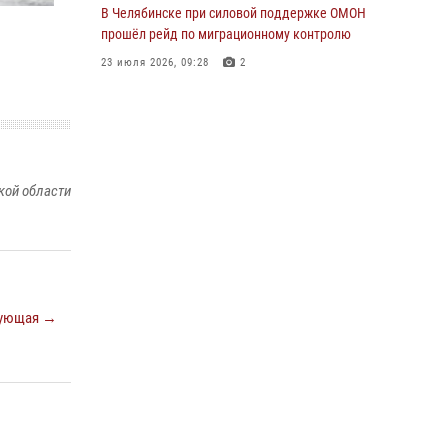
В Челябинске при силовой поддержке ОМОН
прошёл рейд по миграционному контролю
23 июля 2026, 09:28
2
В Челябинске росгвардейцы задержали
злоумышленников, напавших на бригаду
скорой помощи
14 июля 2026, 12:16
кой области
В Челябинске росгвардейцы обсудили с
профессиональным спортсменом основы
здорового образа жизни
13 июля 2026, 03:02
5
ующая →
По горячим следам задержали
подозреваемого в тяжком преступлении
челябинские росгвардейцы
07 июля 2026, 07:48
На Южном Урале продолжается акция