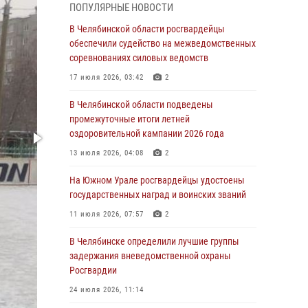
ПОПУЛЯРНЫЕ НОВОСТИ
грабеже
В Челябинской области росгвардейцы
03 августа 2026, 11:25
обеспечили судейство на межведомственных
соревнованиях силовых ведомств
Росгвардейцы обеспечили безопасность
празднования Дня ВДВ на Южном Урале
17 июля 2026, 03:42
2
03 августа 2026, 09:22
1
В Челябинской области подведены
промежуточные итоги летней
Авиация Росгвардии совершила более 250
оздоровительной кампании 2026 года
санитарных вылетов в Донецкой Народной
Республике
13 июля 2026, 04:08
2
31 июля 2026, 11:33
На Южном Урале росгвардейцы удостоены
государственных наград и воинских званий
Росгвардия обеспечивает безопасность
граждан на южном направлении
11 июля 2026, 07:57
2
31 июля 2026, 11:32
1
В Челябинске определили лучшие группы
задержания вневедомственной охраны
В Уральском округе Росгвардии состоялось
Росгвардии
заседание оперативного штаба
24 июля 2026, 11:14
30 июля 2026, 10:53