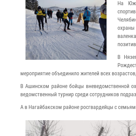
На Южн
спортив
Челяби
охраны
валенк
позитив
В Нязе
Рождес
мероприятие объединило жителей всех возрастов
В Ашинском районе бойцы вневедомственной ох
ведомственный турнир среди сотрудников подра
А в Нагайбакском районе росгвардейцы с семьями