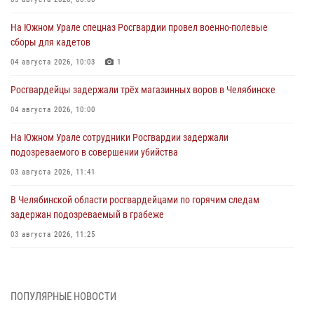
На Южном Урале спецназ Росгвардии провел военно-полевые
сборы для кадетов
04 августа 2026, 10:03
1
Росгвардейцы задержали трёх магазинных воров в Челябинске
04 августа 2026, 10:00
На Южном Урале сотрудники Росгвардии задержали
подозреваемого в совершении убийства
03 августа 2026, 11:41
В Челябинской области росгвардейцами по горячим следам
задержан подозреваемый в грабеже
03 августа 2026, 11:25
Росгвардейцы обеспечили безопасность празднования Дня ВДВ на
Южном Урале
ПОПУЛЯРНЫЕ НОВОСТИ
03 августа 2026, 09:22
1