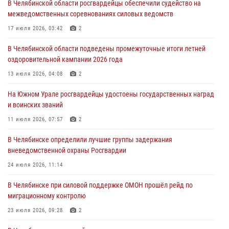
В Челябинской области росгвардейцы обеспечили судейство на
Авиация Росгвардии совершила более 250 санитарных вылетов в
межведомственных соревнованиях силовых ведомств
Донецкой Народной Республике
17 июля 2026, 03:42
2
31 июля 2026, 11:33
В Челябинской области подведены промежуточные итоги летней
Росгвардия обеспечивает безопасность граждан на южном
оздоровительной кампании 2026 года
направлении
13 июля 2026, 04:08
2
31 июля 2026, 11:32
1
На Южном Урале росгвардейцы удостоены государственных наград
В Уральском округе Росгвардии состоялось заседание
и воинских званий
оперативного штаба
11 июля 2026, 07:57
2
30 июля 2026, 10:53
В Челябинске определили лучшие группы задержания
вневедомственной охраны Росгвардии
24 июля 2026, 11:14
В Челябинске при силовой поддержке ОМОН прошёл рейд по
миграционному контролю
23 июля 2026, 09:28
2