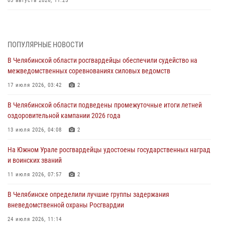
03 августа 2026, 11:25
Росгвардейцы обеспечили безопасность празднования Дня ВДВ на
Южном Урале
ПОПУЛЯРНЫЕ НОВОСТИ
03 августа 2026, 09:22
1
В Челябинской области росгвардейцы обеспечили судейство на
Авиация Росгвардии совершила более 250 санитарных вылетов в
межведомственных соревнованиях силовых ведомств
Донецкой Народной Республике
17 июля 2026, 03:42
2
31 июля 2026, 11:33
В Челябинской области подведены промежуточные итоги летней
Росгвардия обеспечивает безопасность граждан на южном
оздоровительной кампании 2026 года
направлении
13 июля 2026, 04:08
2
31 июля 2026, 11:32
1
На Южном Урале росгвардейцы удостоены государственных наград
В Уральском округе Росгвардии состоялось заседание
и воинских званий
оперативного штаба
11 июля 2026, 07:57
2
30 июля 2026, 10:53
В Челябинске определили лучшие группы задержания
вневедомственной охраны Росгвардии
24 июля 2026, 11:14