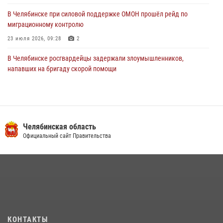
В Челябинске при силовой поддержке ОМОН прошёл рейд по
миграционному контролю
23 июля 2026, 09:28
2
В Челябинске росгвардейцы задержали злоумышленников,
напавших на бригаду скорой помощи
14 июля 2026, 12:16
В Челябинске росгвардейцы обсудили с профессиональным
спортсменом основы здорового образа жизни
Челябинская область
13 июля 2026, 03:02
5
Официальный сайт Правительства
По горячим следам задержали подозреваемого в тяжком
преступлении челябинские росгвардейцы
07 июля 2026, 07:48
На Южном Урале продолжается акция «Каникулы с Росгвардией»
15 июля 2026, 05:49
4
КОНТАКТЫ