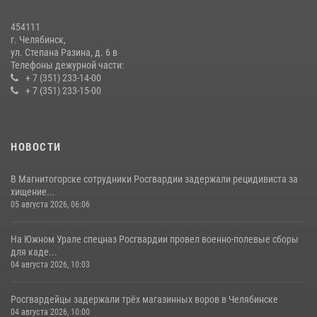
В Челябинской области росгвардейцы приняли участие в
мероприятиях, посвященных Дню семьи, любви и верности
454111
08 июля 2026, 12:05
2
г. Челябинск,
ул. Степана Разина, д. 6 в
Телефоны дежурной части:
+ 7 (351) 233-14-00
+ 7 (351) 233-15-00
НОВОСТИ
В Магнитогорске сотрудники Росгвардии задержали рецидивиста за
хищение...
05 августа 2026, 06:06
На Южном Урале спецназ Росгвардии провел военно-полевые сборы
для каде...
04 августа 2026, 10:03
Росгвардейцы задержали трёх магазинных воров в Челябинске
04 августа 2026, 10:00