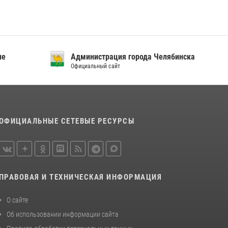
«Каникулы с Росгвардией»
15 июля 2026, 05:49
4
Бойцы спецназа Росгвардии провели
экскурсию для подростков из трудовых
ие
Администрация города Челябинска
отрядов на Южном Урале
Официальный сайт
28 июля 2026, 10:38
4
ОФИЦИАЛЬНЫЕ СЕТЕВЫЕ РЕСУРСЫ
ПРАВОВАЯ И ТЕХНИЧЕСКАЯ ИНФОРМАЦИЯ
О сайте
Об использовании информации сайта