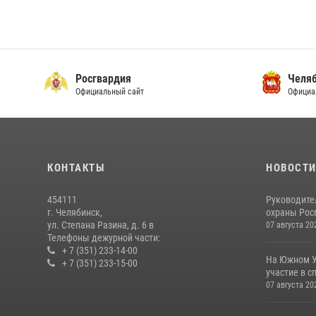
Росгвардия
Челяб
Официальный сайт
Официа
КОНТАКТЫ
НОВОСТ
454111
Руководите
г. Челябинск,
охраны Росг
ул. Степана Разина, д. 6 в
07 августа 20
Телефоны дежурной части:
+ 7 (351) 233-14-00
На Южном У
+ 7 (351) 233-15-00
участие в с
07 августа 20