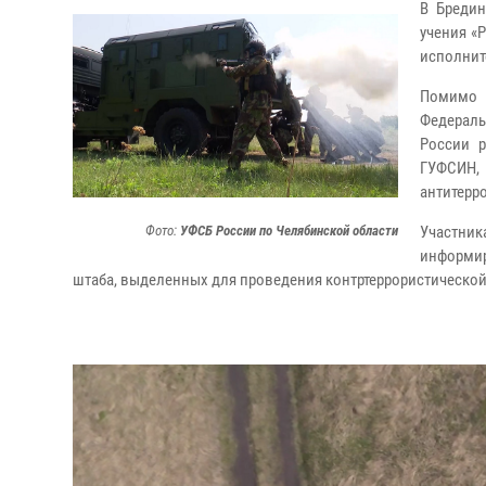
В Бредин
учения «
исполнит
Помимо Р
Федераль
России р
ГУФСИН,
антитерр
Фото:
УФСБ России по Челябинской области
Участн
информир
штаба, выделенных для проведения контртеррористической