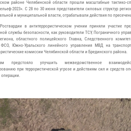
ском районе Челябинской области прошли масштабные тактико-с
Рельеф-2023». С 28 по 30 июня представители силовых структур регио
ельной и муниципальной власти, отрабатывали действия по пресечени
осгвардии в антитеррористическом учении приняли участие пре
ной службы безопасности, как руководители ТСУ, Пограничного упр
егиона, областного полицейского Главка, Следственного комитет
 ФСО, Южно-Уральского линейного управления МВД на транспорт
ористические комиссии Челябинской области и Брединского района.
икам предстояло улучшить межведомственное взаимодей
ованию при террористической угрозе и действиям сил и средств оп
 операции.