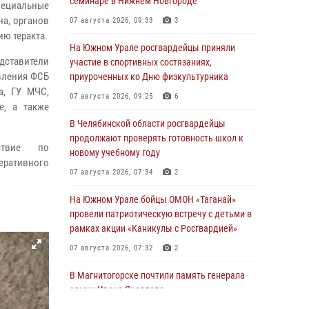
семинаре в Нижнем Новгороде
пециальные
на, органов
07 августа 2026, 09:33
3
ю теракта.
На Южном Урале росгвардейцы приняли
дставители
участие в спортивных состязаниях,
авления ФСБ
приуроченных ко Дню физкультурника
а, ГУ МЧС,
07 августа 2026, 09:25
6
е, а также
В Челябинской области росгвардейцы
продолжают проверять готовность школ к
ствие по
новому учебному году
еративного
07 августа 2026, 07:34
2
На Южном Урале бойцы ОМОН «Таганай»
провели патриотическую встречу с детьми в
рамках акции «Каникулы с Росгвардией»
07 августа 2026, 07:32
2
В Магнитогорске почтили память генерала
армии Ивана Яковлева