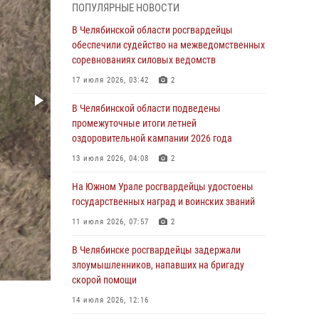
05 августа 2026, 11:22
1
ПОПУЛЯРНЫЕ НОВОСТИ
В Магнитогорске сотрудники Росгвардии
В Челябинской области росгвардейцы
задержали рецидивиста за хищение алкоголя
обеспечили судейство на межведомственных
из супермаркета
соревнованиях силовых ведомств
05 августа 2026, 06:06
17 июля 2026, 03:42
2
На Южном Урале спецназ Росгвардии провел
В Челябинской области подведены
военно-полевые сборы для кадетов
промежуточные итоги летней
оздоровительной кампании 2026 года
04 августа 2026, 10:03
1
13 июля 2026, 04:08
2
Росгвардейцы задержали трёх магазинных
воров в Челябинске
На Южном Урале росгвардейцы удостоены
государственных наград и воинских званий
04 августа 2026, 10:00
11 июля 2026, 07:57
2
На Южном Урале сотрудники Росгвардии
задержали подозреваемого в совершении
В Челябинске росгвардейцы задержали
убийства
злоумышленников, напавших на бригаду
скорой помощи
03 августа 2026, 11:41
14 июля 2026, 12:16
В Челябинской области росгвардейцами по