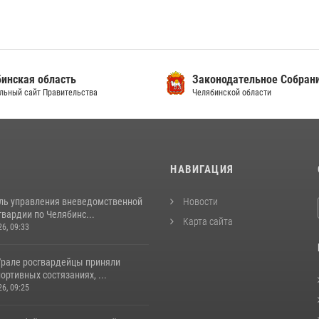
инская область
Законодательное Собран
льный сайт Правительства
Челябинской области
И
НАВИГАЦИЯ
ль управления вневедомственной
Новости
вардии по Челябинс...
Карта сайта
26, 09:33
рале росгвардейцы приняли
портивных состязаниях, ...
26, 09:25