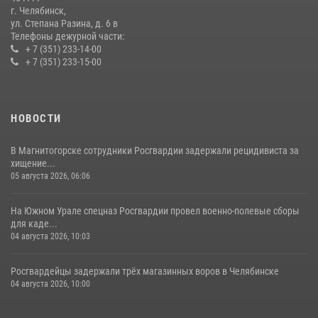
08 июля 2026, 12:05
2
г. Челябинск,
ул. Степана Разина, д. 6 в
Телефоны дежурной части:
+ 7 (351) 233-14-00
+ 7 (351) 233-15-00
НОВОСТИ
В Магнитогорске сотрудники Росгвардии задержали рецидивиста за
хищение...
05 августа 2026, 06:06
На Южном Урале спецназ Росгвардии провел военно-полевые сборы
для каде...
04 августа 2026, 10:03
Росгвардейцы задержали трёх магазинных воров в Челябинске
04 августа 2026, 10:00