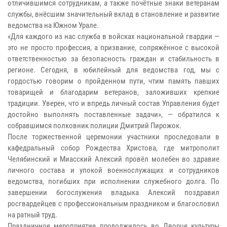
отличившимся сотрудникам, а также почётные знаки ветеранам
службы, внёсшим значительный вклад в становление и развитие
ведомства на Южном Урале.
«Для каждого из нас служба в войсках национальной гвардии —
это не просто профессия, а призвание, сопряжённое с высокой
ответственностью за безопасность граждан и стабильность в
регионе. Сегодня, в юбилейный для ведомства год, мы с
гордостью говорим о пройденном пути, чтим память павших
товарищей и благодарим ветеранов, заложивших крепкие
традиции. Уверен, что и впредь личный состав Управления будет
достойно выполнять поставленные задачи», — обратился к
собравшимся полковник полиции Дмитрий Пирожок.
После торжественной церемонии участники проследовали в
кафедральный собор Рождества Христова, где митрополит
Челябинский и Миасский Алексий провёл молебен во здравие
личного состава и упокой военнослужащих и сотрудников
ведомства, погибших при исполнении служебного долга. По
завершении богослужения владыка Алексий поздравил
росгвардейцев с профессиональным праздником и благословил
на ратный труд.
Праздничное мероприятие продолжилось во Дворце культуры