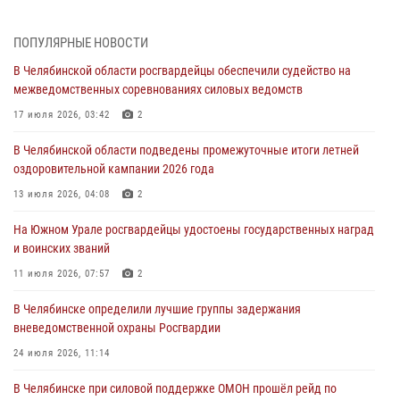
Южном Урале
ПОПУЛЯРНЫЕ НОВОСТИ
03 августа 2026, 09:22
1
В Челябинской области росгвардейцы обеспечили судейство на
Авиация Росгвардии совершила более 250 санитарных вылетов в
межведомственных соревнованиях силовых ведомств
Донецкой Народной Республике
17 июля 2026, 03:42
2
31 июля 2026, 11:33
В Челябинской области подведены промежуточные итоги летней
Росгвардия обеспечивает безопасность граждан на южном
оздоровительной кампании 2026 года
направлении
13 июля 2026, 04:08
2
31 июля 2026, 11:32
1
На Южном Урале росгвардейцы удостоены государственных наград
В Уральском округе Росгвардии состоялось заседание
и воинских званий
оперативного штаба
11 июля 2026, 07:57
2
30 июля 2026, 10:53
В Челябинске определили лучшие группы задержания
вневедомственной охраны Росгвардии
24 июля 2026, 11:14
В Челябинске при силовой поддержке ОМОН прошёл рейд по