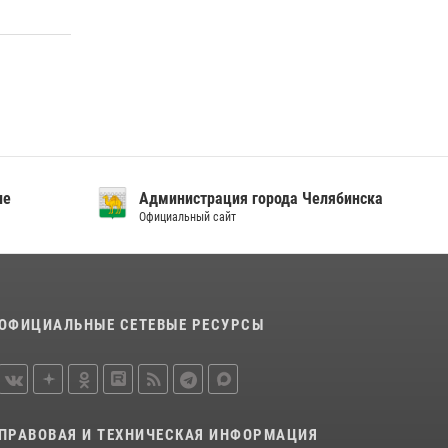
«Каникулы с Росгвардией»
15 июля 2026, 05:49
4
В Челябинской области росгвардейцы
приняли участие в мероприятиях,
посвященных Дню семьи, любви и верности
08 июля 2026, 12:05
2
ие
Администрация города Челябинска
Официальный сайт
ОФИЦИАЛЬНЫЕ СЕТЕВЫЕ РЕСУРСЫ
ПРАВОВАЯ И ТЕХНИЧЕСКАЯ ИНФОРМАЦИЯ