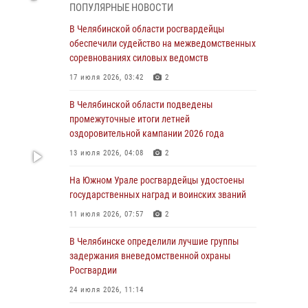
ПОПУЛЯРНЫЕ НОВОСТИ
грабеже
В Челябинской области росгвардейцы
03 августа 2026, 11:25
обеспечили судейство на межведомственных
соревнованиях силовых ведомств
Росгвардейцы обеспечили безопасность
празднования Дня ВДВ на Южном Урале
17 июля 2026, 03:42
2
03 августа 2026, 09:22
1
В Челябинской области подведены
промежуточные итоги летней
Авиация Росгвардии совершила более 250
оздоровительной кампании 2026 года
санитарных вылетов в Донецкой Народной
Республике
13 июля 2026, 04:08
2
31 июля 2026, 11:33
На Южном Урале росгвардейцы удостоены
государственных наград и воинских званий
Росгвардия обеспечивает безопасность
граждан на южном направлении
11 июля 2026, 07:57
2
31 июля 2026, 11:32
1
В Челябинске определили лучшие группы
задержания вневедомственной охраны
В Уральском округе Росгвардии состоялось
Росгвардии
заседание оперативного штаба
24 июля 2026, 11:14
30 июля 2026, 10:53