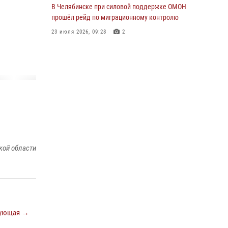
В Челябинске при силовой поддержке ОМОН
прошёл рейд по миграционному контролю
23 июля 2026, 09:28
2
В Челябинске росгвардейцы задержали
злоумышленников, напавших на бригаду
скорой помощи
14 июля 2026, 12:16
В Челябинске росгвардейцы обсудили с
профессиональным спортсменом основы
здорового образа жизни
13 июля 2026, 03:02
5
кой области
По горячим следам задержали
подозреваемого в тяжком преступлении
челябинские росгвардейцы
07 июля 2026, 07:48
ующая →
На Южном Урале продолжается акция