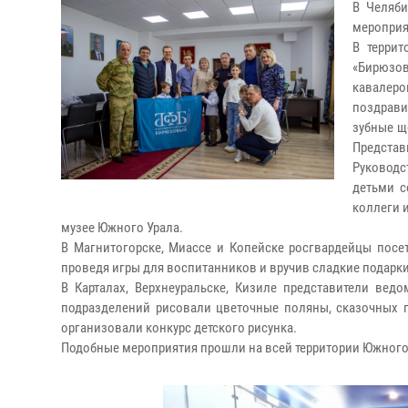
В Челяби
мероприя
В террит
«Бирюзо
кавалеро
поздрави
зубные щ
Представ
Руководс
детьми с
коллеги 
музее Южного Урала.
В Магнитогорске, Миассе и Копейске росгвардейцы посе
проведя игры для воспитанников и вручив сладкие подарки
В Карталах, Верхнеуральске, Кизиле представители вед
подразделений рисовали цветочные поляны, сказочных пе
организовали конкурс детского рисунка.
Подобные мероприятия прошли на всей территории Южного