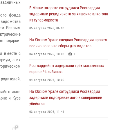
раздничных
В Магнитогорске сотрудники Росгвардии
задержали рецидивиста за хищение алкоголя
ного фонда
из супермаркета
 ведомства
еем Резвым
05 августа 2026, 06:06
ктрические
На Южном Урале спецназ Росгвардии провел
ие подарки.
военно-полевые сборы для кадетов
и вместе с
04 августа 2026, 10:03
1
риум, а их
Росгвардейцы задержали трёх магазинных
торическом
воров в Челябинске
родителей,
04 августа 2026, 10:00
работников
На Южном Урале сотрудники Росгвардии
задержали подозреваемого в совершении
рне и Кусе
убийства
03 августа 2026, 11:41
В Челябинской области росгвардейцами по
горячим следам задержан подозреваемый в