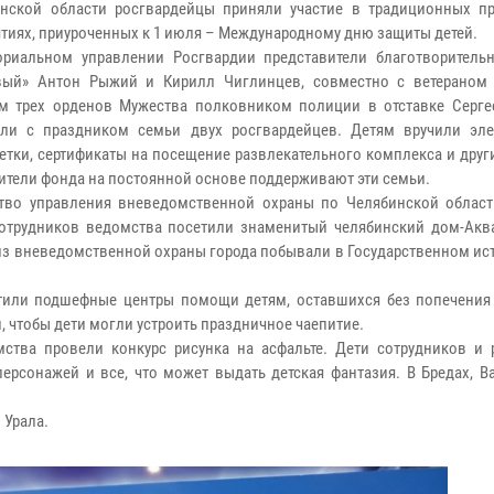
нской области росгвардейцы приняли участие в традиционных п
тиях, приуроченных к 1 июля – Международному дню защиты детей.
ориальном управлении Росгвардии представители благотворитель
вый» Антон Рыжий и Кирилл Чиглинцев, совместно с ветераном
м трех орденов Мужества полковником полиции в отставке Серг
ли с праздником семьи двух росгвардейцев. Детям вручили эле
етки, сертификаты на посещение развлекательного комплекса и друг
ители фонда на постоянной основе поддерживают эти семьи.
тво управления вневедомственной охраны по Челябинской област
отрудников ведомства посетили знаменитый челябинский дом-Аква
из вневедомственной охраны города побывали в Государственном ис
тили подшефные центры помощи детям, оставшихся без попечения 
, чтобы дети могли устроить праздничное чаепитие.
омства провели конкурс рисунка на асфальте. Дети сотрудников и 
рсонажей и все, что может выдать детская фантазия. В Бредах, Ва
 Урала.