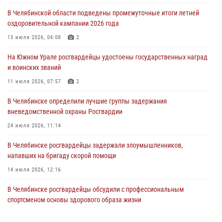
04 августа 2026, 10:00
В Челябинской области подведены промежуточные итоги летней
оздоровительной кампании 2026 года
На Южном Урале сотрудники Росгвардии задержали
подозреваемого в совершении убийства
13 июля 2026, 04:08
2
03 августа 2026, 11:41
На Южном Урале росгвардейцы удостоены государственных наград
и воинских званий
В Челябинской области росгвардейцами по горячим следам
задержан подозреваемый в грабеже
11 июля 2026, 07:57
2
03 августа 2026, 11:25
В Челябинске определили лучшие группы задержания
вневедомственной охраны Росгвардии
24 июля 2026, 11:14
В Челябинске росгвардейцы задержали злоумышленников,
напавших на бригаду скорой помощи
14 июля 2026, 12:16
В Челябинске росгвардейцы обсудили с профессиональным
спортсменом основы здорового образа жизни
13 июля 2026, 03:02
5