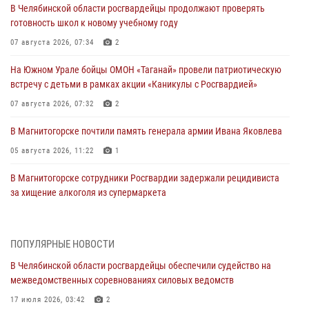
В Челябинской области росгвардейцы продолжают проверять
готовность школ к новому учебному году
07 августа 2026, 07:34
2
На Южном Урале бойцы ОМОН «Таганай» провели патриотическую
встречу с детьми в рамках акции «Каникулы с Росгвардией»
07 августа 2026, 07:32
2
В Магнитогорске почтили память генерала армии Ивана Яковлева
05 августа 2026, 11:22
1
В Магнитогорске сотрудники Росгвардии задержали рецидивиста
за хищение алкоголя из супермаркета
05 августа 2026, 06:06
На Южном Урале спецназ Росгвардии провел военно-полевые
ПОПУЛЯРНЫЕ НОВОСТИ
сборы для кадетов
В Челябинской области росгвардейцы обеспечили судейство на
04 августа 2026, 10:03
1
межведомственных соревнованиях силовых ведомств
Росгвардейцы задержали трёх магазинных воров в Челябинске
17 июля 2026, 03:42
2