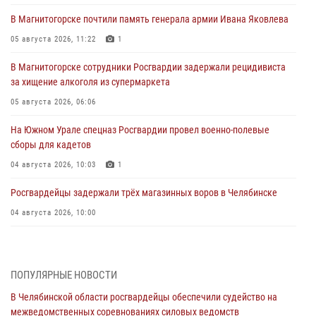
В Магнитогорске почтили память генерала армии Ивана Яковлева
05 августа 2026, 11:22
1
В Магнитогорске сотрудники Росгвардии задержали рецидивиста
за хищение алкоголя из супермаркета
05 августа 2026, 06:06
На Южном Урале спецназ Росгвардии провел военно-полевые
сборы для кадетов
04 августа 2026, 10:03
1
Росгвардейцы задержали трёх магазинных воров в Челябинске
04 августа 2026, 10:00
На Южном Урале сотрудники Росгвардии задержали
подозреваемого в совершении убийства
ПОПУЛЯРНЫЕ НОВОСТИ
03 августа 2026, 11:41
В Челябинской области росгвардейцы обеспечили судейство на
В Челябинской области росгвардейцами по горячим следам
межведомственных соревнованиях силовых ведомств