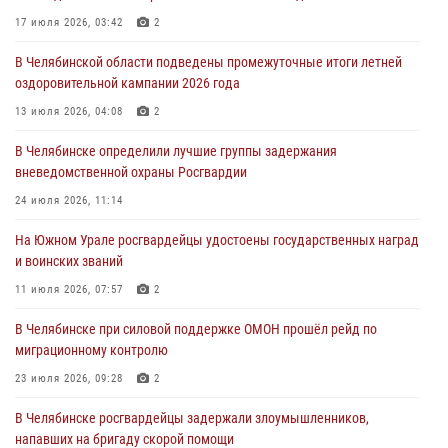
задержан подозреваемый в грабеже
17 июля 2026, 03:42
2
03 августа 2026, 11:25
В Челябинской области подведены промежуточные итоги летней
Росгвардейцы обеспечили безопасность празднования Дня ВДВ на
оздоровительной кампании 2026 года
Южном Урале
13 июля 2026, 04:08
2
03 августа 2026, 09:22
1
В Челябинске определили лучшие группы задержания
Авиация Росгвардии совершила более 250 санитарных вылетов в
вневедомственной охраны Росгвардии
Донецкой Народной Республике
24 июля 2026, 11:14
31 июля 2026, 11:33
На Южном Урале росгвардейцы удостоены государственных наград
и воинских званий
11 июля 2026, 07:57
2
В Челябинске при силовой поддержке ОМОН прошёл рейд по
миграционному контролю
23 июля 2026, 09:28
2
В Челябинске росгвардейцы задержали злоумышленников,
напавших на бригаду скорой помощи