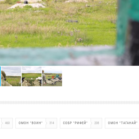
460
ОМОН "ВОИН"
314
СОБР "РИФЕЙ"
208
ОМОН "ТАГАНАЙ"