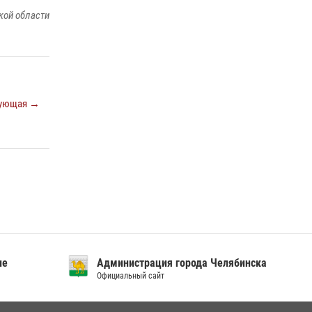
посвященных Дню семьи, любви и верности
кой области
08 июля 2026, 12:05
2
На Южном Урале росгвардейцы обеспечили
безопасность матча Первенства России по
футболу
14 июля 2026, 05:15
ующая →
ие
Администрация города Челябинска
Официальный сайт