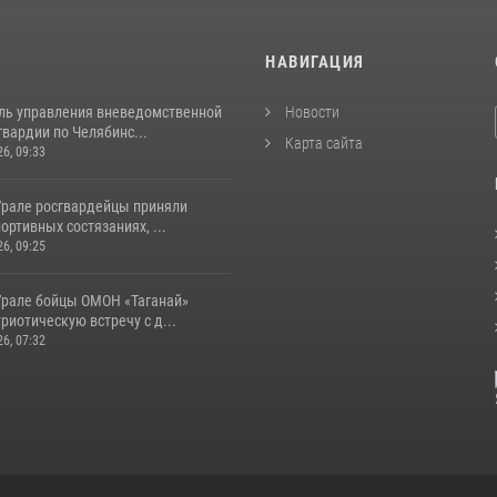
И
НАВИГАЦИЯ
ль управления вневедомственной
Новости
вардии по Челябинс...
Карта сайта
26, 09:33
рале росгвардейцы приняли
портивных состязаниях, ...
26, 09:25
рале бойцы ОМОН «Таганай»
риотическую встречу с д...
26, 07:32