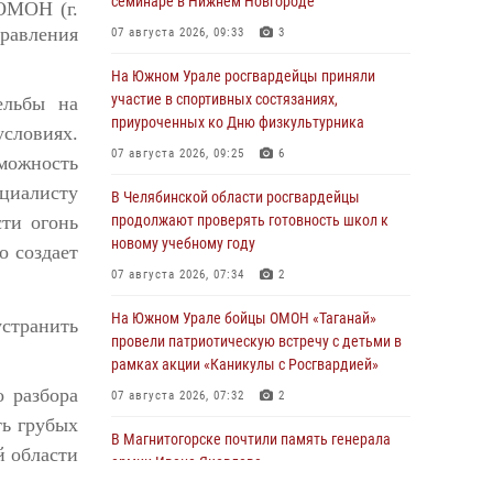
семинаре в Нижнем Новгороде
ОМОН (г.
равления
07 августа 2026, 09:33
3
На Южном Урале росгвардейцы приняли
участие в спортивных состязаниях,
ельбы на
приуроченных ко Дню физкультурника
словиях.
07 августа 2026, 09:25
6
можность
циалисту
В Челябинской области росгвардейцы
сти огонь
продолжают проверять готовность школ к
новому учебному году
о создает
07 августа 2026, 07:34
2
На Южном Урале бойцы ОМОН «Таганай»
странить
провели патриотическую встречу с детьми в
рамках акции «Каникулы с Росгвардией»
о разбора
07 августа 2026, 07:32
2
ть грубых
В Магнитогорске почтили память генерала
й области
армии Ивана Яковлева