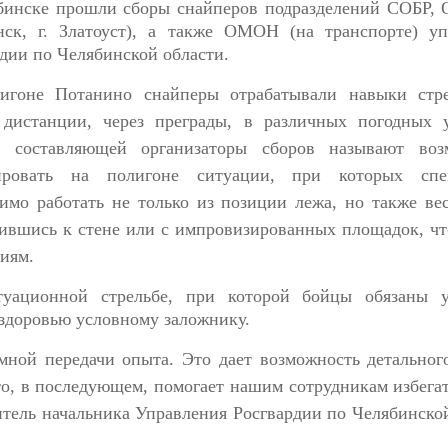
бинске прошли сборы снайперов подразделений СОБР, 
нск, г. Златоуст), а также ОМОН (на транспорте) уп
дии по Челябинской области.
игоне Потанино снайперы отрабатывали навыки стр
 дистанции, через преграды, в различных погодных у
 составляющей организаторы сборов называют воз
ировать на полигоне ситуации, при которых спе
имо работать не только из позиции лежа, но также ве
ившись к стене или с импровизированных площадок, чт
иям.
уационной стрельбе, при которой бойцы обязаны у
 здоровью условному заложнику.
ной передачи опыта. Это дает возможность детальног
о, в последующем, помогает нашим сотрудникам избега
титель начальника Управления Росгвардии по Челябинско