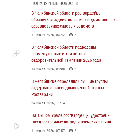
05 августа 2026, 11:22
1
ПОПУЛЯРНЫЕ НОВОСТИ
В Магнитогорске сотрудники Росгвардии
В Челябинской области росгвардейцы
задержали рецидивиста за хищение алкоголя
обеспечили судейство на межведомственных
из супермаркета
соревнованиях силовых ведомств
05 августа 2026, 06:06
17 июля 2026, 03:42
2
На Южном Урале спецназ Росгвардии провел
В Челябинской области подведены
военно-полевые сборы для кадетов
промежуточные итоги летней
оздоровительной кампании 2026 года
04 августа 2026, 10:03
1
13 июля 2026, 04:08
2
Росгвардейцы задержали трёх магазинных
воров в Челябинске
В Челябинске определили лучшие группы
задержания вневедомственной охраны
04 августа 2026, 10:00
Росгвардии
На Южном Урале сотрудники Росгвардии
24 июля 2026, 11:14
задержали подозреваемого в совершении
убийства
На Южном Урале росгвардейцы удостоены
государственных наград и воинских званий
03 августа 2026, 11:41
11 июля 2026, 07:57
2
В Челябинской области росгвардейцами по