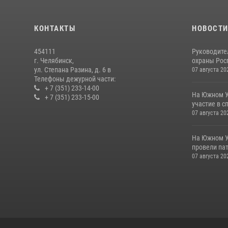
КОНТАКТЫ
НОВОСТ
454111
Руководите
г. Челябинск,
охраны Росг
ул. Степана Разина, д. 6 в
07 августа 20
Телефоны дежурной части:
+ 7 (351) 233-14-00
На Южном У
+ 7 (351) 233-15-00
участие в с
07 августа 20
На Южном У
провели пат
07 августа 20