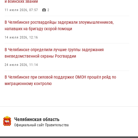
и воинских званий
В Челябинской области росгвардейцами по горячим следам
задержан подозреваемый в грабеже
11 июля 2026, 07:57
2
03 августа 2026, 11:25
В Челябинске росгвардейцы задержали злоумышленников,
напавших на бригаду скорой помощи
14 июля 2026, 12:16
В Челябинске определили лучшие группы задержания
вневедомственной охраны Росгвардии
24 июля 2026, 11:14
В Челябинске при силовой поддержке ОМОН прошёл рейд по
миграционному контролю
23 июля 2026, 09:28
2
В Челябинске росгвардейцы обсудили с профессиональным
спортсменом основы здорового образа жизни
Челябинская область
13 июля 2026, 03:02
5
Официальный сайт Правительства
В Челябинской области росгвардейцы приняли участие в