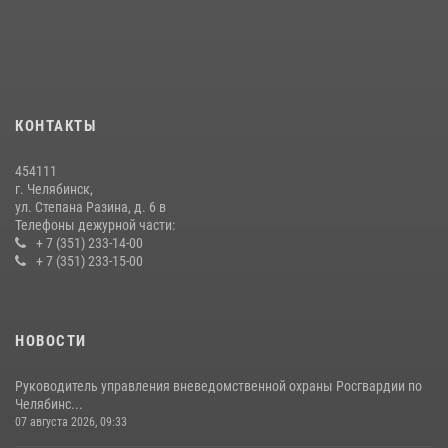
мероприятиях, посвященных Дню семьи, любви и верности
08 июля 2026, 12:05
2
На Южном Урале продолжается акция «Каникулы с Росгвардией»
15 июля 2026, 05:49
4
КОНТАКТЫ
Бойцы спецназа Росгвардии провели экскурсию для подростков из
трудовых отрядов на Южном Урале
454111
28 июля 2026, 10:38
4
г. Челябинск,
ул. Степана Разина, д. 6 в
Телефоны дежурной части:
+ 7 (351) 233-14-00
+ 7 (351) 233-15-00
НОВОСТИ
Руководитель управления вневедомственной охраны Росгвардии по
Челябинс...
07 августа 2026, 09:33