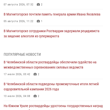
07 августа 2026, 07:32
2
В Магнитогорске почтили память генерала армии Ивана Яковлева
05 августа 2026, 11:22
1
В Магнитогорске сотрудники Росгвардии задержали рецидивиста
за хищение алкоголя из супермаркета
05 августа 2026, 06:06
На Южном Урале спецназ Росгвардии провел военно-полевые
ПОПУЛЯРНЫЕ НОВОСТИ
сборы для кадетов
В Челябинской области росгвардейцы обеспечили судейство на
04 августа 2026, 10:03
1
межведомственных соревнованиях силовых ведомств
Росгвардейцы задержали трёх магазинных воров в Челябинске
17 июля 2026, 03:42
2
04 августа 2026, 10:00
В Челябинской области подведены промежуточные итоги летней
оздоровительной кампании 2026 года
На Южном Урале сотрудники Росгвардии задержали
подозреваемого в совершении убийства
13 июля 2026, 04:08
2
03 августа 2026, 11:41
На Южном Урале росгвардейцы удостоены государственных наград