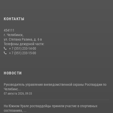
трудовых отрядов на Южном Урале
28 июля 2026, 10:38
4
КОНТАКТЫ
На Южном Урале росгвардейцы обеспечили безопасность матча
Первенства России по футболу
454111
14 июля 2026, 05:15
г. Челябинск,
ул. Степана Разина, д. 6 в
Телефоны дежурной части:
+ 7 (351) 233-14-00
+ 7 (351) 233-15-00
НОВОСТИ
Руководитель управления вневедомственной охраны Росгвардии по
Челябинс...
07 августа 2026, 09:33
На Южном Урале росгвардейцы приняли участие в спортивных
состязаниях, ...