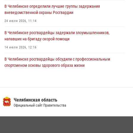
03 августа 2026, 11:25
В Челябинске определили лучшие группы задержания
вневедомственной охраны Росгвардии
24 июля 2026, 11:14
В Челябинске росгвардейцы задержали злоумышленников,
напавших на бригаду скорой помощи
14 июля 2026, 12:16
В Челябинске росгвардейцы обсудили с профессиональным
спортсменом основы здорового образа жизни
13 июля 2026, 03:02
5
В Челябинске при силовой поддержке ОМОН прошёл рейд по
миграционному контролю
Челябинская область
23 июля 2026, 09:28
2
Официальный сайт Правительства
На Южном Урале продолжается акция «Каникулы с Росгвардией»
15 июля 2026, 05:49
4
Бойцы спецназа Росгвардии провели экскурсию для подростков из