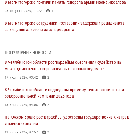
В Магнитогорске почтили память генерала армии Ивана Яковлева
05 августа 2026, 11:22
1
В Магнитогорске сотрудники Росгвардии задержали рецидивиста
за хищение алкоголя из супермаркета
05 августа 2026, 06:06
На Южном Урале спецназ Росгвардии провел военно-полевые
ПОПУЛЯРНЫЕ НОВОСТИ
сборы для кадетов
В Челябинской области росгвардейцы обеспечили судейство на
04 августа 2026, 10:03
1
межведомственных соревнованиях силовых ведомств
Росгвардейцы задержали трёх магазинных воров в Челябинске
17 июля 2026, 03:42
2
04 августа 2026, 10:00
В Челябинской области подведены промежуточные итоги летней
оздоровительной кампании 2026 года
На Южном Урале сотрудники Росгвардии задержали
подозреваемого в совершении убийства
13 июля 2026, 04:08
2
03 августа 2026, 11:41
На Южном Урале росгвардейцы удостоены государственных наград
и воинских званий
В Челябинской области росгвардейцами по горячим следам
задержан подозреваемый в грабеже
11 июля 2026, 07:57
2