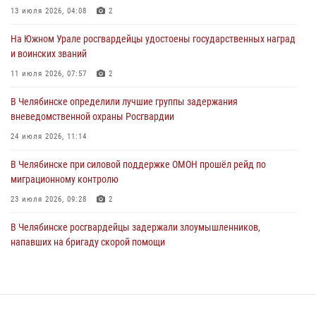
13 июля 2026, 04:08
2
31 июля 2026, 11:32
1
На Южном Урале росгвардейцы удостоены государственных наград
В Уральском округе Росгвардии состоялось заседание
и воинских званий
оперативного штаба
11 июля 2026, 07:57
2
30 июля 2026, 10:53
В Челябинске определили лучшие группы задержания
вневедомственной охраны Росгвардии
24 июля 2026, 11:14
В Челябинске при силовой поддержке ОМОН прошёл рейд по
миграционному контролю
23 июля 2026, 09:28
2
В Челябинске росгвардейцы задержали злоумышленников,
напавших на бригаду скорой помощи
14 июля 2026, 12:16
В Челябинске росгвардейцы обсудили с профессиональным
спортсменом основы здорового образа жизни