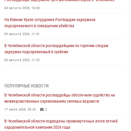
04 августа 2026, 10:00
На Южном Урале сотрудники Росгвардии задержали
подозреваемого в совершении убийства
03 августа 2026, 11:41
В Челябинской области росгвардейцами по горячим следам
задержан подозреваемый в грабеже
03 августа 2026, 11:25
Росгвардейцы обеспечили безопасность празднования Дня ВДВ на
Южном Урале
ПОПУЛЯРНЫЕ НОВОСТИ
03 августа 2026, 09:22
1
В Челябинской области росгвардейцы обеспечили судейство на
Авиация Росгвардии совершила более 250 санитарных вылетов в
межведомственных соревнованиях силовых ведомств
Донецкой Народной Республике
17 июля 2026, 03:42
2
31 июля 2026, 11:33
В Челябинской области подведены промежуточные итоги летней
Росгвардия обеспечивает безопасность граждан на южном
оздоровительной кампании 2026 года
направлении