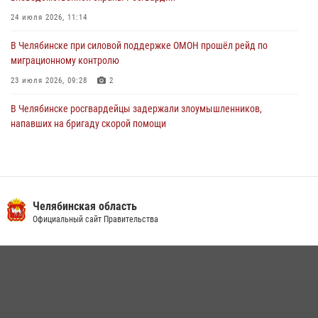
24 июля 2026, 11:14
В Челябинске при силовой поддержке ОМОН прошёл рейд по
миграционному контролю
23 июля 2026, 09:28
2
В Челябинске росгвардейцы задержали злоумышленников,
напавших на бригаду скорой помощи
14 июля 2026, 12:16
В Челябинске росгвардейцы обсудили с профессиональным
спортсменом основы здорового образа жизни
Челябинская область
13 июля 2026, 03:02
5
Официальный сайт Правительства
По горячим следам задержали подозреваемого в тяжком
преступлении челябинские росгвардейцы
07 июля 2026, 07:48
На Южном Урале продолжается акция «Каникулы с Росгвардией»