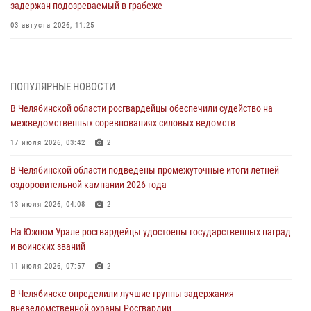
задержан подозреваемый в грабеже
03 августа 2026, 11:25
Росгвардейцы обеспечили безопасность празднования Дня ВДВ на
Южном Урале
ПОПУЛЯРНЫЕ НОВОСТИ
03 августа 2026, 09:22
1
В Челябинской области росгвардейцы обеспечили судейство на
Авиация Росгвардии совершила более 250 санитарных вылетов в
межведомственных соревнованиях силовых ведомств
Донецкой Народной Республике
17 июля 2026, 03:42
2
31 июля 2026, 11:33
В Челябинской области подведены промежуточные итоги летней
Росгвардия обеспечивает безопасность граждан на южном
оздоровительной кампании 2026 года
направлении
13 июля 2026, 04:08
2
31 июля 2026, 11:32
1
На Южном Урале росгвардейцы удостоены государственных наград
В Уральском округе Росгвардии состоялось заседание
и воинских званий
оперативного штаба
11 июля 2026, 07:57
2
30 июля 2026, 10:53
В Челябинске определили лучшие группы задержания
вневедомственной охраны Росгвардии