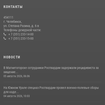
15 июля 2026, 05:49
4
КОНТАКТЫ
В Челябинской области росгвардейцы приняли участие в
мероприятиях, посвященных Дню семьи, любви и верности
454111
08 июля 2026, 12:05
2
г. Челябинск,
ул. Степана Разина, д. 6 в
Телефоны дежурной части:
+ 7 (351) 233-14-00
+ 7 (351) 233-15-00
НОВОСТИ
В Магнитогорске сотрудники Росгвардии задержали рецидивиста за
хищение...
05 августа 2026, 06:06
На Южном Урале спецназ Росгвардии провел военно-полевые сборы
для каде...
04 августа 2026, 10:03