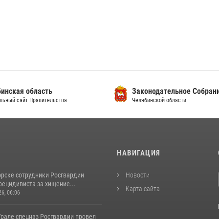
инская область
Законодательное Собран
льный сайт Правительства
Челябинской области
И
НАВИГАЦИЯ
орске сотрудники Росгвардии
Новости
рецидивиста за хищение...
Карта сайта
26, 06:06
рале спецназ Росгвардии провел