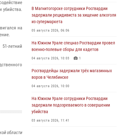
содействие
В Магнитогорске сотрудники Росгвардии
 убийства.
задержали рецидивиста за хищение алкоголя
из супермаркета
вигался на
05 августа 2026, 06:06
ение.
На Южном Урале спецназ Росгвардии провел
 51-летний
военно-полевые сборы для кадетов
04 августа 2026, 10:03
1
дственного
Росгвардейцы задержали трёх магазинных
воров в Челябинске
04 августа 2026, 10:00
На Южном Урале сотрудники Росгвардии
задержали подозреваемого в совершении
убийства
03 августа 2026, 11:41
кой области
В Челябинской области росгвардейцами по
горячим следам задержан подозреваемый в