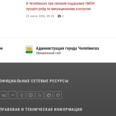
В Челябинске при силовой поддержке ОМОН
прошёл рейд по миграционному контролю
23 июля 2026, 09:28
2
В Челябинске росгвардейцы задержали
злоумышленников, напавших на бригаду
скорой помощи
14 июля 2026, 12:16
ие
Администрация города Челябинска
Официальный сайт
В Челябинске росгвардейцы обсудили с
профессиональным спортсменом основы
здорового образа жизни
13 июля 2026, 03:02
5
ОФИЦИАЛЬНЫЕ СЕТЕВЫЕ РЕСУРСЫ
По горячим следам задержали
подозреваемого в тяжком преступлении
челябинские росгвардейцы
07 июля 2026, 07:48
ПРАВОВАЯ И ТЕХНИЧЕСКАЯ ИНФОРМАЦИЯ
На Южном Урале продолжается акция