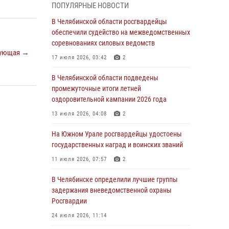
ПОПУЛЯРНЫЕ НОВОСТИ
грабеже
В Челябинской области росгвардейцы
03 августа 2026, 11:25
обеспечили судейство на межведомственных
соревнованиях силовых ведомств
Росгвардейцы обеспечили безопасность
ующая →
празднования Дня ВДВ на Южном Урале
17 июля 2026, 03:42
2
03 августа 2026, 09:22
1
В Челябинской области подведены
промежуточные итоги летней
Авиация Росгвардии совершила более 250
оздоровительной кампании 2026 года
санитарных вылетов в Донецкой Народной
Республике
13 июля 2026, 04:08
2
31 июля 2026, 11:33
На Южном Урале росгвардейцы удостоены
государственных наград и воинских званий
Росгвардия обеспечивает безопасность
граждан на южном направлении
11 июля 2026, 07:57
2
31 июля 2026, 11:32
1
В Челябинске определили лучшие группы
задержания вневедомственной охраны
В Уральском округе Росгвардии состоялось
Росгвардии
заседание оперативного штаба
24 июля 2026, 11:14
30 июля 2026, 10:53