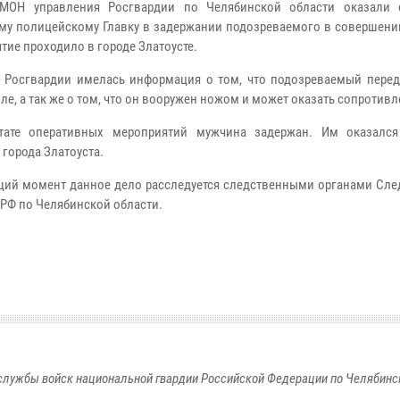
МОН управления Росгвардии по Челябинской области оказали 
му полицейскому Главку в задержании подозреваемого в совершении
тие проходило в городе Златоусте.
 Росгвардии имелась информация о том, что подозреваемый перед
е, а так же о том, что он вооружен ножом и может оказать сопротивл
ьтате оперативных мероприятий мужчина задержан. Им оказался
 города Златоуста.
щий момент данное дело расследуется следственными органами Сле
 РФ по Челябинской области.
службы войск национальной гвардии Российской Федерации по Челябинс