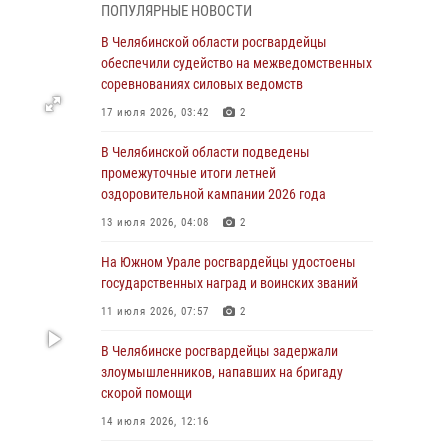
05 августа 2026, 11:22
1
ПОПУЛЯРНЫЕ НОВОСТИ
В Магнитогорске сотрудники Росгвардии
В Челябинской области росгвардейцы
задержали рецидивиста за хищение алкоголя
обеспечили судейство на межведомственных
из супермаркета
соревнованиях силовых ведомств
05 августа 2026, 06:06
17 июля 2026, 03:42
2
На Южном Урале спецназ Росгвардии провел
В Челябинской области подведены
военно-полевые сборы для кадетов
промежуточные итоги летней
оздоровительной кампании 2026 года
04 августа 2026, 10:03
1
13 июля 2026, 04:08
2
Росгвардейцы задержали трёх магазинных
воров в Челябинске
На Южном Урале росгвардейцы удостоены
государственных наград и воинских званий
04 августа 2026, 10:00
11 июля 2026, 07:57
2
На Южном Урале сотрудники Росгвардии
задержали подозреваемого в совершении
В Челябинске росгвардейцы задержали
убийства
злоумышленников, напавших на бригаду
скорой помощи
03 августа 2026, 11:41
14 июля 2026, 12:16
В Челябинской области росгвардейцами по