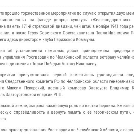
сте прошло торжественное мероприятие по случаю открытия двух ме
установленных на фасаде дворца культуры «Железнодорожник»
ена память 171-й стрелковой дивизии, чей штаб в ноябре 1941 года р
дании, а также Героя Советского Союза капитана Павла Ивановича 
его здесь директором клуба Парижской Коммуны.
ива об установлении памятных досок принадлежала председат
в управления Росгвардии по Челябинской области ветерану челябин
телю движения «Полки Победы» Антону Николаеву.
приятии присутствовали первый заместитель руководителя сле
ия Следственного комитета РФ по Челябинской области генерал-май
руга Максим Пекарский, военный комиссар Златоуста Владимир К
ель Златоустовской епархии РПЦ.
льской земле, сыграла важнейшую роль во взятии Берлина. Вместе 
кую справедливость и вернуть память о её героическом пути», -
аев.
ял оркестр управления Росгвардии по Челябинской области, а салю