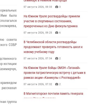
семинаре в Нижнем Новгороде
07 августа 2026, 09:33
3
мориальных
. Ими была
На Южном Урале росгвардейцы приняли
асполагался
участие в спортивных состязаниях,
Пономарева,
приуроченных ко Дню физкультурника
07 августа 2026, 09:25
6
елю совета
В Челябинской области росгвардейцы
ского СОБР
продолжают проверять готовность школ к
новому учебному году
дственного
07 августа 2026, 07:34
2
ор юстиции
На Южном Урале бойцы ОМОН «Таганай»
азимирчук,
провели патриотическую встречу с детьми в
рамках акции «Каникулы с Росгвардией»
с краеведом
07 августа 2026, 07:32
2
 рассказал
В Магнитогорске почтили память генерала
армии Ивана Яковлева
тная группа