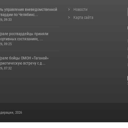
ль управления вневедомственной
Новости
вардии по Челябинс...
Карта сайта
26, 09:33
рале росгвардейцы приняли
портивных состязаниях, ...
26, 09:25
рале бойцы ОМОН «Таганай»
риотическую встречу с д...
26, 07:32
дерации, 2026