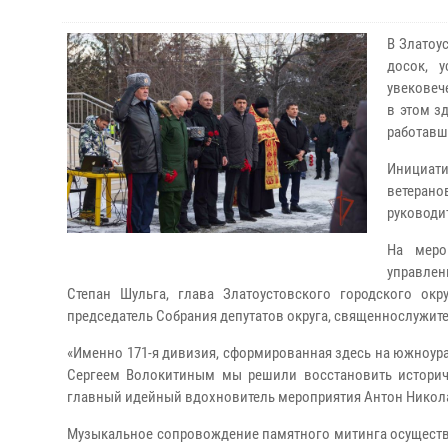
В Златоу
досок, 
увековеч
в этом з
работавш
Инициат
ветерано
руководи
На меро
управлен
Степан Шульга, глава Златоустовского городского ок
председатель Собрания депутатов округа, священнослужит
«Именно 171-я дивизия, сформированная здесь на южноура
Сергеем Волокитиным мы решили восстановить историчес
главный идейный вдохновитель мероприятия Антон Никол
Музыкальное сопровождение памятного митинга осуществл