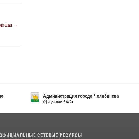
«Каникулы с Росгвардией»
15 июля 2026, 05:49
4
Бойцы спецназа Росгвардии провели
ующая →
экскурсию для подростков из трудовых
отрядов на Южном Урале
28 июля 2026, 10:38
4
ие
Администрация города Челябинска
Официальный сайт
ОФИЦИАЛЬНЫЕ СЕТЕВЫЕ РЕСУРСЫ