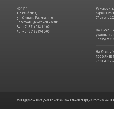
454111
Руководите
г. Челябинск,
охраны Росг
ул. Степана Разина, д. 6 в
07 августа 20
Телефоны дежурной части:
+ 7 (351) 233-14-00
На Южном У
+ 7 (351) 233-15-00
участие в с
07 августа 20
На Южном У
провели пат
07 августа 20
© Федеральная служба войск национальной гвардии Российской Фе